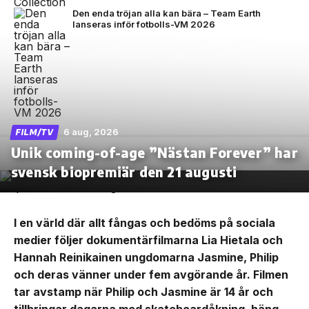
Den enda tröjan alla kan bära – Team Earth
lanseras inför fotbolls-VM 2026
6 aug, 2026
FILM/TV
Unik coming-of-age ”Nästan Forever” har
svensk biopremiär den 21 augusti
I en värld där allt fångas och bedöms på sociala
medier följer dokumentärfilmarna Lia Hietala och
Hannah Reinikainen ungdomarna Jasmine, Philip
och deras vänner under fem avgörande år. Filmen
tar avstamp när Philip och Jasmine är 14 år och
tillbringar dagarna med skateboardåkning, häng