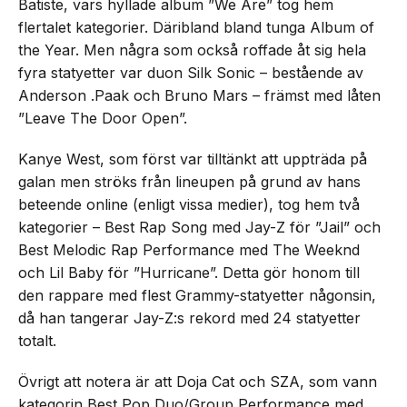
Batiste, vars hyllade album ”We Are” tog hem
flertalet kategorier. Däribland bland tunga Album of
the Year. Men några som också roffade åt sig hela
fyra statyetter var duon Silk Sonic – bestående av
Anderson .Paak och Bruno Mars – främst med låten
”Leave The Door Open”.
Kanye West, som först var tilltänkt att uppträda på
galan men ströks från lineupen på grund av hans
beteende online (enligt vissa medier), tog hem två
kategorier – Best Rap Song med Jay-Z för ”Jail” och
Best Melodic Rap Performance med The Weeknd
och Lil Baby för ”Hurricane”. Detta gör honom till
den rappare med flest Grammy-statyetter någonsin,
då han tangerar Jay-Z:s rekord med 24 statyetter
totalt.
Övrigt att notera är att Doja Cat och SZA, som vann
kategorin Best Pop Duo/Group Performance med