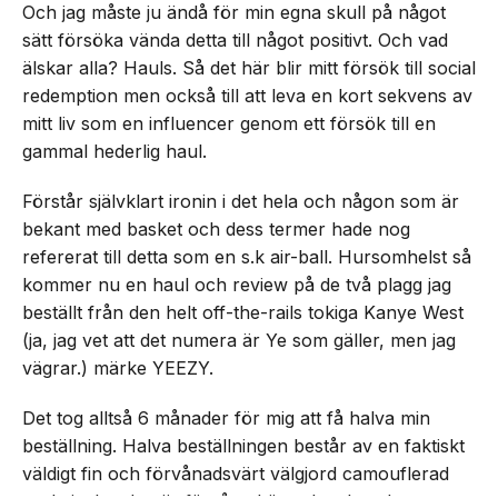
Och jag måste ju ändå för min egna skull på något
sätt försöka vända detta till något positivt. Och vad
älskar alla? Hauls. Så det här blir mitt försök till social
redemption men också till att leva en kort sekvens av
mitt liv som en influencer genom ett försök till en
gammal hederlig haul.
Förstår självklart ironin i det hela och någon som är
bekant med basket och dess termer hade nog
refererat till detta som en s.k air-ball. Hursomhelst så
kommer nu en haul och review på de två plagg jag
beställt från den helt off-the-rails tokiga Kanye West
(ja, jag vet att det numera är Ye som gäller, men jag
vägrar.) märke YEEZY.
Det tog alltså 6 månader för mig att få halva min
beställning. Halva beställningen består av en faktiskt
väldigt fin och förvånadsvärt välgjord camouflerad