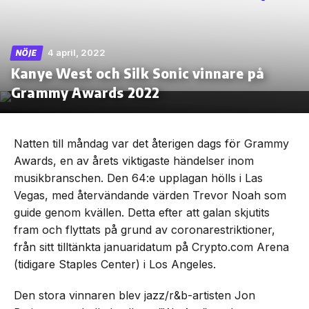
4 april, 2022
NÖJE
Kanye West och Silk Sonic vinnare på
Skip
to
Grammy Awards 2022
the
content
Natten till måndag var det återigen dags för Grammy
Awards, en av årets viktigaste händelser inom
musikbranschen. Den 64:e upplagan hölls i Las
Vegas, med återvändande värden Trevor Noah som
guide genom kvällen. Detta efter att galan skjutits
fram och flyttats på grund av coronarestriktioner,
från sitt tilltänkta januaridatum på Crypto.com Arena
(tidigare Staples Center) i Los Angeles.
Den stora vinnaren blev jazz/r&b-artisten Jon