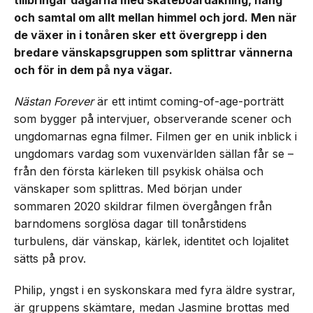
och samtal om allt mellan himmel och jord. Men när
de växer in i tonåren sker ett övergrepp i den
bredare vänskapsgruppen som splittrar vännerna
och för in dem på nya vägar.
Nästan Forever
är ett intimt coming-of-age-porträtt
som bygger på intervjuer, observerande scener och
ungdomarnas egna filmer. Filmen ger en unik inblick i
ungdomars vardag som vuxenvärlden sällan får se –
från den första kärleken till psykisk ohälsa och
vänskaper som splittras. Med början under
sommaren 2020 skildrar filmen övergången från
barndomens sorglösa dagar till tonårstidens
turbulens, där vänskap, kärlek, identitet och lojalitet
sätts på prov.
Philip, yngst i en syskonskara med fyra äldre systrar,
är gruppens skämtare, medan Jasmine brottas med