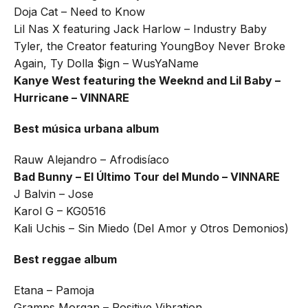
Doja Cat – Need to Know
Lil Nas X featuring Jack Harlow – Industry Baby
Tyler, the Creator featuring YoungBoy Never Broke
Again, Ty Dolla $ign – WusYaName
Kanye West featuring the Weeknd and Lil Baby –
Hurricane – VINNARE
Best música urbana album
Rauw Alejandro – Afrodisíaco
Bad Bunny – El Último Tour del Mundo – VINNARE
J Balvin – Jose
Karol G – KG0516
Kali Uchis – Sin Miedo (Del Amor y Otros Demonios)
Best reggae album
Etana – Pamoja
Gramps Morgan – Positive Vibration