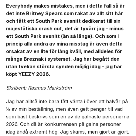
Everybody makes mistakes, men i detta fall så är
det inte Britney Spears som rakat av allt sitt hår
och fått ett South Park avsnitt dedikerat till sin
majestätiska crash out, det är tyvärr jag – minus
ett South Park avsnitt (än så länge). Och som i
princip alla andra av mina misstag är även detta
orsakat av en lite för lång kväll, med alldeles för
många Breznak i systemet. Jag har begått den
utan tvekan största synden möjlig idag – jag har
köpt YEEZY 2026.
Skribent: Rasmus Markström
Jag har alltså inte bara fått vänta i över ett halvår på
½ av min beställning, men även gett pengar till vad
som bäst beskrivs som en av de galnaste personerna
2026. Och då är konkurrensen på galna personer
idag ändå extremt hög. Jag skäms, men gjort är gjort.