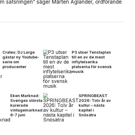
om satsningen” säger Mårten Aglander, ordförande
Crates: DJ Large
P3 utser Tenstaplan
gästar ny Youtube-
till en av de mest
serie om
inflytelserika
producenter
platserna för svensk
musik
Eken Marknad:
SPRINGBEAST
Sveriges största
2026: Tolv år av
kurerade
kultur – nästa
vintagemarknad
kapitel i
6-7 juni
Snösätra