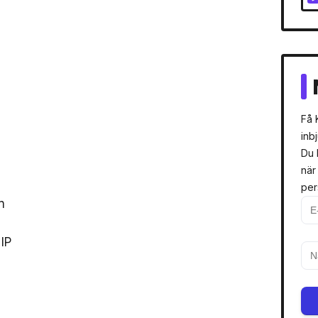
Få 
inb
Du 
när
per
n
IP