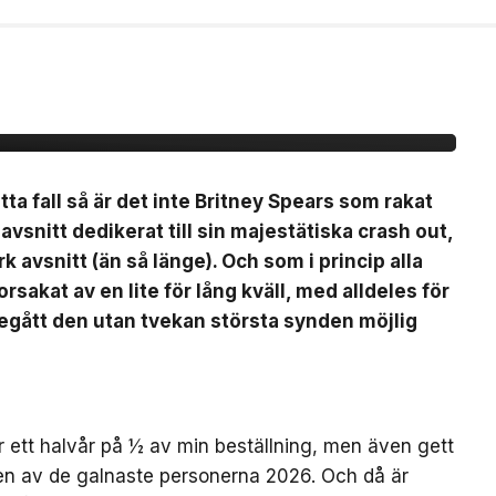
EEZY
a fall så är det inte Britney Spears som rakat
k avsnitt dedikerat till sin majestätiska crash out,
rk avsnitt (än så länge). Och som i princip alla
sakat av en lite för lång kväll, med alldeles för
egått den utan tvekan största synden möjlig
er ett halvår på ½ av min beställning, men även gett
 en av de galnaste personerna 2026. Och då är