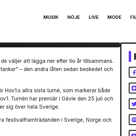
MUSIK
NÖJE
LIVE
MODE
FI
ya singeln ”Suddiga
 de väljer att lägga ner efter tio år tillsammans.
 tankar” – den andra låten sedan beskedet och
ör Hov1:s allra sista turné, som markerar både
Hov1. Turnén har premiär i Gävle den 25 juli och
er sig över hela Sverige.
a festivalframträdanden i Sverige, Norge och