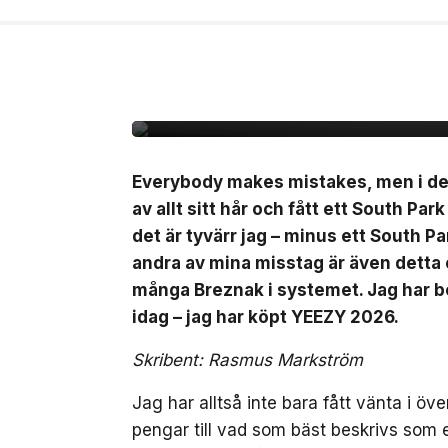
27 jul, 2026
MODE
Rasmus recenserar Y
Everybody makes mistakes, men i dett
av allt sitt hår och fått ett South Par
det är tyvärr jag – minus ett South Pa
andra av mina misstag är även detta or
många Breznak i systemet. Jag har b
idag – jag har köpt YEEZY 2026.
Skribent: Rasmus Markström
Jag har alltså inte bara fått vänta i öv
pengar till vad som bäst beskrivs som