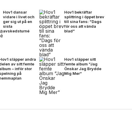
Hov1 dansar
Hov1 bekräftar
vidare i livet och
splittring i öppet brev
ger sig ut på en
till sina fans: ”Dags
sista
för oss att vända
avskedsturné
blad”
Hov1 släpper andra
Hov1 släpper sitt
delen av sitt femte
femte album ”Jag
album – inför stor
Önskar Jag Brydde
spelning på
Mig Mer”
hemmaplan
nationellt museum om
dret