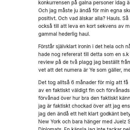
konkurrensen på galna personer idag ä
Och jag måste ju ändå för min egna skul
positivt. Och vad älskar alla? Hauls. Så 
också till att leva en kort sekvens av m
gammal hederlig haul.
Förstår självklart ironin i det hela o
hade nog refererat till detta som en s.
review på de två plagg jag beställt från
vet att det numera är Ye som gäller, m
Det tog alltså 6 månader för mig att få
av en faktiskt väldigt fin och förvånad
förvånad över hur bra den faktiskt känns
jag är faktiskt chockad över att jag ens
jag den ändå ett helt klart godkänt bet
New York och bara hänger med Juelz S
Diplomats. En känsla jag inte tackar nej t