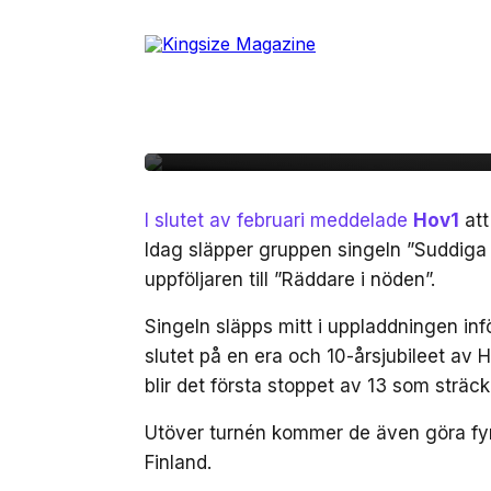
Skip
to
23 maj, 2025
MUSIK
the
Hov1 följer upp med n
content
tankar”
I slutet av februari meddelade
Hov1
att
Idag släpper gruppen singeln ”Suddiga
uppföljaren till ”Räddare i nöden”.
Singeln släpps mitt i uppladdningen inf
slutet på en era och 10-årsjubileet av 
blir det första stoppet av 13 som sträck
Utöver turnén kommer de även göra fyr
Finland.