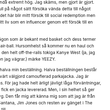
ndå extremt hög. Jag skäms, men gjort är gjort.
l på något sätt försöka vända detta till något
det här blir mitt försök till social redemption men
itt liv som en influencer genom ett försök till en
ch någon som är bekant med basket och dess termer
k air-ball. Hursomhelst så kommer nu en haul och
 den helt off-the-rails tokiga Kanye West (ja, jag
en jag vägrar.) märke YEEZY.
 halva min beställning. Halva beställningen består
svärt välgjord camouflerad parkajacka. Jag är
. För jag hade helt ärligt jävligt låga förväntningar,
 fick en jacka levererad. Men, i sin helhet så ger
yg. Den får mig att känna mig som att jag är från
antana, Jim Jones och resten av gänget i The
ill.