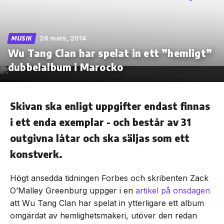
26 mars, 2014
MUSIK
Wu Tang Clan har spelat in ett ”hemligt”
Skip
to
dubbelalbum i Marocko
the
content
Skivan ska enligt uppgifter endast finnas
i ett enda exemplar - och består av 31
outgivna låtar och ska säljas som ett
konstverk.
Högt ansedda tidningen Forbes och skribenten Zack
O’Malley Greenburg uppger i en
artikel på onsdagen
att Wu Tang Clan har spelat in ytterligare ett album
omgärdat av hemlighetsmakeri, utöver den redan