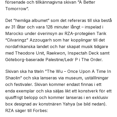
försenade och tillkännagivna skivan ”A Better
Tomorrow”.
Det ”hemliga albumet” som det refereras till ska bestå
av 31 låtar och vara 128 minuter långt – inspelad i
Marocko under överinsyn av RZA-protegéen Tarik
“Cilvaringz” Azzougarh som har kopplingar till det
nordafrikanska landet och har skapat musik tidigare
med Theodore Unit, Raekwon, Inspectah Deck samt
Göteborg-baserade Palestine/Ledr P i The Order.
Skivan ska ha titeln ”The Wu – Once Upon A Time In
Shaolin” och ska lanseras via museum, uställlningar
och festivaler. Skivan kommer endast finnas i ett
enda exemplar och ska säljas likt ett konstverk för ett
sjusiffrigt belopp och kommer lanseras i en exklusiv
box designad av konstnären Yahya (se bild nedan).
RZA säger till Forbes: