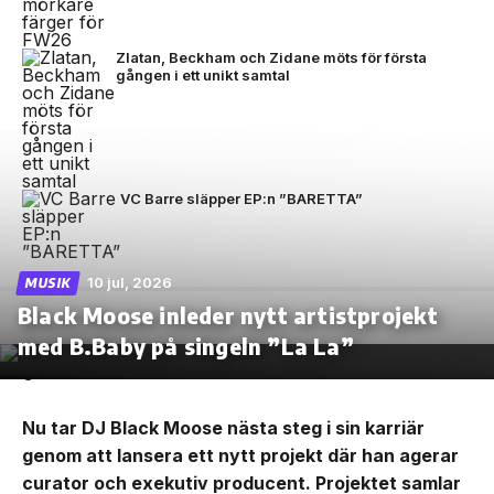
Zlatan, Beckham och Zidane möts för första
gången i ett unikt samtal
VC Barre släpper EP:n ”BARETTA”
10 jul, 2026
MUSIK
Black Moose inleder nytt artistprojekt
med B.Baby på singeln ”La La”
Nu tar DJ Black Moose nästa steg i sin karriär
genom att lansera ett nytt projekt där han agerar
curator och exekutiv producent. Projektet samlar