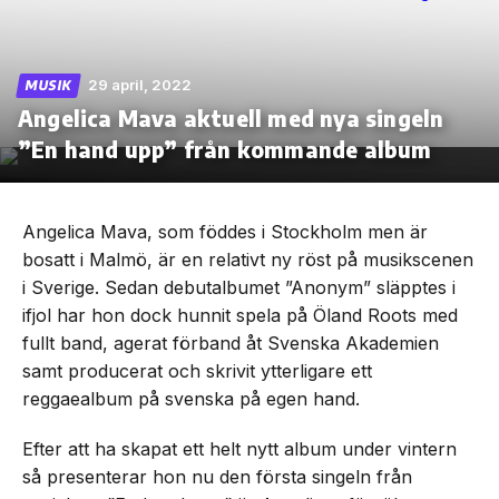
29 april, 2022
MUSIK
Angelica Mava aktuell med nya singeln
Skip
to
”En hand upp” från kommande album
the
content
Angelica Mava, som föddes i Stockholm men är
bosatt i Malmö, är en relativt ny röst på musikscenen
i Sverige. Sedan debutalbumet ”Anonym” släpptes i
ifjol har hon dock hunnit spela på Öland Roots med
fullt band, agerat förband åt Svenska Akademien
samt producerat och skrivit ytterligare ett
reggaealbum på svenska på egen hand.
Efter att ha skapat ett helt nytt album under vintern
så presenterar hon nu den första singeln från