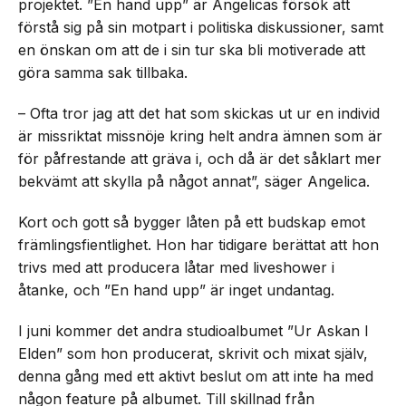
projektet. ”En hand upp” är Angelicas försök att
förstå sig på sin motpart i politiska diskussioner, samt
en önskan om att de i sin tur ska bli motiverade att
göra samma sak tillbaka.
– Ofta tror jag att det hat som skickas ut ur en individ
är missriktat missnöje kring helt andra ämnen som är
för påfrestande att gräva i, och då är det såklart mer
bekvämt att skylla på något annat”, säger Angelica.
Kort och gott så bygger låten på ett budskap emot
främlingsfientlighet. Hon har tidigare berättat att hon
trivs med att producera låtar med liveshower i
åtanke, och ”En hand upp” är inget undantag.
I juni kommer det andra studioalbumet ”Ur Askan I
Elden” som hon producerat, skrivit och mixat själv,
denna gång med ett aktivt beslut om att inte ha med
någon feature på albumet. Till skillnad från