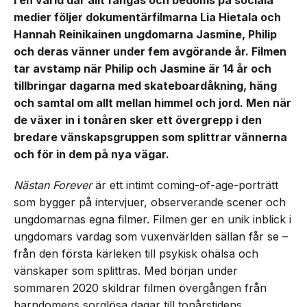
I en värld där allt fångas och bedöms på sociala
medier följer dokumentärfilmarna Lia Hietala och
Hannah Reinikainen ungdomarna Jasmine, Philip
och deras vänner under fem avgörande år. Filmen
tar avstamp när Philip och Jasmine är 14 år och
tillbringar dagarna med skateboardåkning, häng
och samtal om allt mellan himmel och jord. Men när
de växer in i tonåren sker ett övergrepp i den
bredare vänskapsgruppen som splittrar vännerna
och för in dem på nya vägar.
Nästan Forever
är ett intimt coming-of-age-porträtt
som bygger på intervjuer, observerande scener och
ungdomarnas egna filmer. Filmen ger en unik inblick i
ungdomars vardag som vuxenvärlden sällan får se –
från den första kärleken till psykisk ohälsa och
vänskaper som splittras. Med början under
sommaren 2020 skildrar filmen övergången från
barndomens sorglösa dagar till tonårstidens