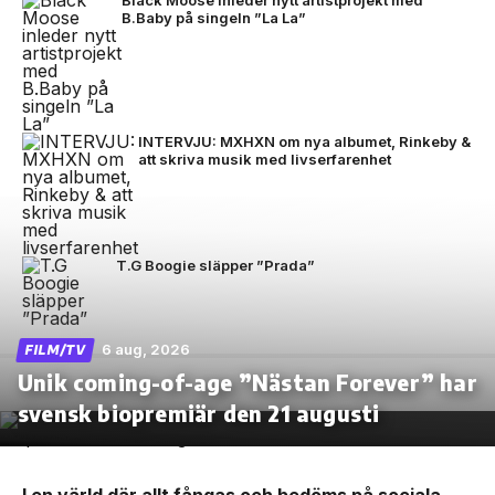
Black Moose inleder nytt artistprojekt med
B.Baby på singeln ”La La”
INTERVJU: MXHXN om nya albumet, Rinkeby &
att skriva musik med livserfarenhet
T.G Boogie släpper ”Prada”
6 aug, 2026
FILM/TV
Unik coming-of-age ”Nästan Forever” har
svensk biopremiär den 21 augusti