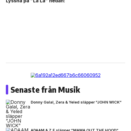
Lyssna på ”La La” nedan:
Senaste från Musik
Donny Galal, Zera & Yeled släpper ”JOHN WICK”
ADAAM & Z.E släpper ”MAMA OUT THE HOOD”