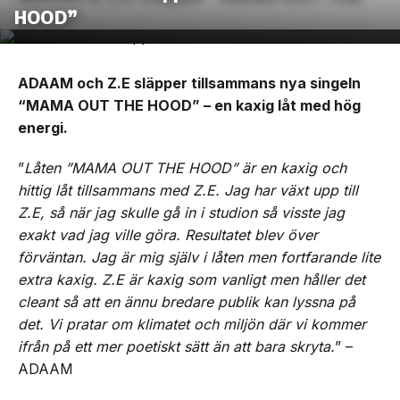
HOOD”
ADAAM och Z.E släpper tillsammans nya singeln
“MAMA OUT THE HOOD” – en kaxig låt med hög
energi.
”
Låten ”MAMA OUT THE HOOD” är en kaxig och
hittig låt tillsammans med Z.E. Jag har växt upp till
Z.E, så när jag skulle gå in i studion så visste jag
exakt vad jag ville göra. Resultatet blev över
förväntan. Jag är mig själv i låten men fortfarande lite
extra kaxig. Z.E är kaxig som vanligt men håller det
cleant så att en ännu bredare publik kan lyssna på
det. Vi pratar om klimatet och miljön där vi kommer
ifrån på ett mer poetiskt sätt än att bara skryta.
” –
ADAAM