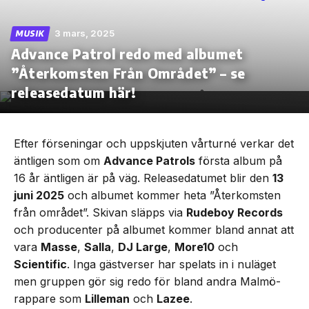
3 mars, 2025
MUSIK
Advance Patrol redo med albumet
”Återkomsten Från Området” – se
Skip
to
releasedatum här!
the
content
Efter förseningar och uppskjuten vårturné verkar det
äntligen som om
Advance Patrols
första album på
16 år äntligen är på väg. Releasedatumet blir den
13
juni 2025
och albumet kommer heta ”Återkomsten
från området”. Skivan släpps via
Rudeboy Records
och producenter på albumet kommer bland annat att
vara
Masse
,
Salla
,
DJ Large
,
More10
och
Scientific
. Inga gästverser har spelats in i nuläget
men gruppen gör sig redo för bland andra Malmö-
rappare som
Lilleman
och
Lazee
.