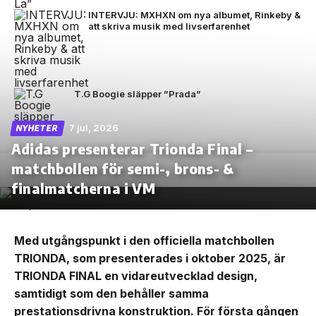
INTERVJU: MXHXN om nya albumet, Rinkeby &
att skriva musik med livserfarenhet
T.G Boogie släpper ”Prada”
7 jul, 2026
NYHETER
Adidas presenterar Trionda Final –
matchbollen för semi-, brons- &
finalmatcherna i VM
Med utgångspunkt i den officiella matchbollen
TRIONDA, som presenterades i oktober 2025, är
TRIONDA FINAL en vidareutvecklad design,
samtidigt som den behåller samma
prestationsdrivna konstruktion. För första gången