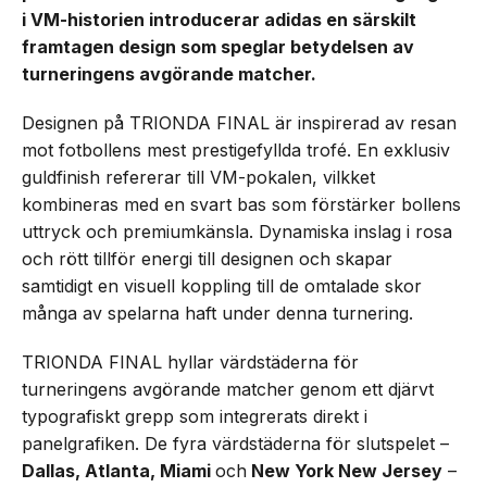
i VM-historien introducerar adidas en särskilt
framtagen design som speglar betydelsen av
turneringens avgörande matcher.
Designen på TRIONDA FINAL är inspirerad av resan
mot fotbollens mest prestigefyllda trofé. En exklusiv
guldfinish refererar till VM-pokalen, vilkket
kombineras med en svart bas som förstärker bollens
uttryck och premiumkänsla. Dynamiska inslag i rosa
och rött tillför energi till designen och skapar
samtidigt en visuell koppling till de omtalade skor
många av spelarna haft under denna turnering.
TRIONDA FINAL hyllar värdstäderna för
turneringens avgörande matcher genom ett djärvt
typografiskt grepp som integrerats direkt i
panelgrafiken. De fyra värdstäderna för slutspelet –
Dallas, Atlanta, Miami
och
New York New Jersey
–