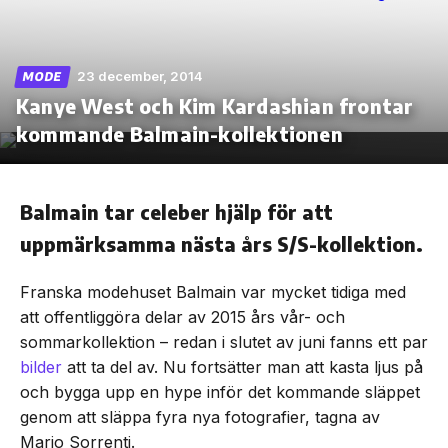
23 december, 2014
MODE
Kanye West och Kim Kardashian frontar
Skip
to
kommande Balmain-kollektionen
the
content
Balmain tar celeber hjälp för att
uppmärksamma nästa års S/S-kollektion.
Franska modehuset Balmain var mycket tidiga med
att offentliggöra delar av 2015 års vår- och
sommarkollektion – redan i slutet av juni fanns ett par
bilder
att ta del av. Nu fortsätter man att kasta ljus på
och bygga upp en hype inför det kommande släppet
genom att släppa fyra nya fotografier, tagna av
Mario Sorrenti.