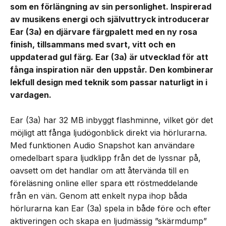
som en förlängning av sin personlighet. Inspirerad
av musikens energi och självuttryck introducerar
Ear (3a) en djärvare färgpalett med en ny rosa
finish, tillsammans med svart, vitt och en
uppdaterad gul färg. Ear (3a) är utvecklad för att
fånga inspiration när den uppstår. Den kombinerar
lekfull design med teknik som passar naturligt in i
vardagen.
Ear (3a) har 32 MB inbyggt flashminne, vilket gör det
möjligt att fånga ljudögonblick direkt via hörlurarna.
Med funktionen Audio Snapshot kan användare
omedelbart spara ljudklipp från det de lyssnar på,
oavsett om det handlar om att återvända till en
föreläsning online eller spara ett röstmeddelande
från en vän. Genom att enkelt nypa ihop båda
hörlurarna kan Ear (3a) spela in både före och efter
aktiveringen och skapa en ljudmässig ”skärmdump”