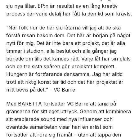
sju nya låtar. EP:n är resultat av en lång kreativ
process där varje detalj har fått ta den tid som krävts.
“När folk hör de här sju låtarna vill jag att de ska
förstå resan bakom dem. Det här är början på något
nytt för mig. Det är inte bara ett projekt, det är alla
timmar i studion, alla beslut och alla gånger jag
började om tills det kändes rätt. Varje låt har sin plats
och de tre sista spåren gör projektet komplett.
Hungern är fortfarande densamma. Jag har alltid
trott att riktig konst tar tid och det här projektet är
mitt bevis på det
.
” – VC Barre
Med BARETTA fortsätter VC Barre att tänja på
gränserna för sitt eget uttryck. Genom att kombinera
sitt etablerade sound med nya influenser och
oväntade samarbeten visar han en artist som
fortsätter att röra sig framåt – utan att tappa den