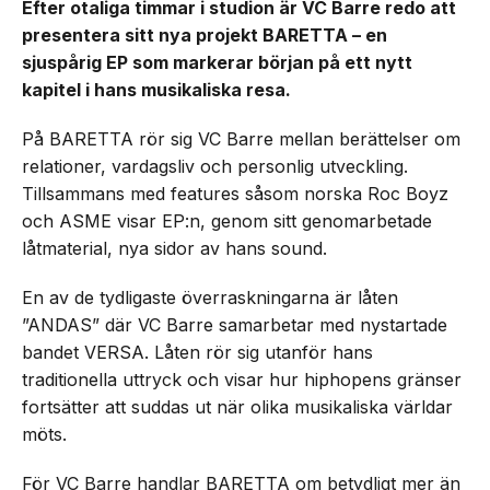
Efter otaliga timmar i studion är VC Barre redo att
presentera sitt nya projekt BARETTA – en
sjuspårig EP som markerar början på ett nytt
kapitel i hans musikaliska resa.
På BARETTA rör sig VC Barre mellan berättelser om
relationer, vardagsliv och personlig utveckling.
Tillsammans med features såsom norska Roc Boyz
och ASME visar EP:n, genom sitt genomarbetade
låtmaterial, nya sidor av hans sound.
En av de tydligaste överraskningarna är låten
”ANDAS” där VC Barre samarbetar med nystartade
bandet VERSA. Låten rör sig utanför hans
traditionella uttryck och visar hur hiphopens gränser
fortsätter att suddas ut när olika musikaliska världar
möts.
För VC Barre handlar BARETTA om betydligt mer än