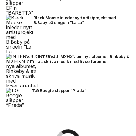
Black Moose inleder nytt artistprojekt med
B.Baby på singeln ”La La”
INTERVJU: MXHXN om nya albumet, Rinkeby &
att skriva musik med livserfarenhet
T.G Boogie släpper ”Prada”