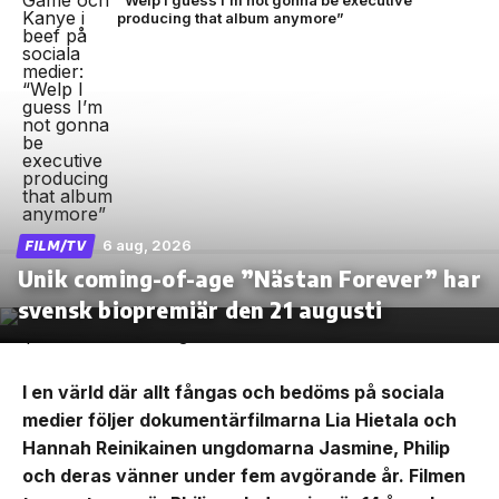
“Welp I guess I’m not gonna be executive
producing that album anymore”
6 aug, 2026
FILM/TV
Unik coming-of-age ”Nästan Forever” har
svensk biopremiär den 21 augusti
I en värld där allt fångas och bedöms på sociala
medier följer dokumentärfilmarna Lia Hietala och
Hannah Reinikainen ungdomarna Jasmine, Philip
och deras vänner under fem avgörande år. Filmen