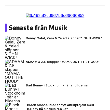
Senaste från Musik
Donny Galal, Zera & Yeled släpper ”JOHN WICK”
ADAAM & Z.E släpper ”MAMA OUT THE HOOD”
Bad Bunny i Stockholm -här är bilderna
Black Moose inleder nytt artistprojekt med
B.Baby på singeln ”La La”