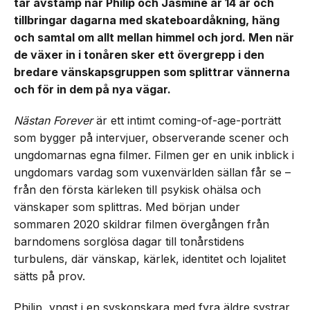
tar avstamp när Philip och Jasmine är 14 år och
tillbringar dagarna med skateboardåkning, häng
och samtal om allt mellan himmel och jord. Men när
de växer in i tonåren sker ett övergrepp i den
bredare vänskapsgruppen som splittrar vännerna
och för in dem på nya vägar.
Nästan Forever
är ett intimt coming-of-age-porträtt
som bygger på intervjuer, observerande scener och
ungdomarnas egna filmer. Filmen ger en unik inblick i
ungdomars vardag som vuxenvärlden sällan får se –
från den första kärleken till psykisk ohälsa och
vänskaper som splittras. Med början under
sommaren 2020 skildrar filmen övergången från
barndomens sorglösa dagar till tonårstidens
turbulens, där vänskap, kärlek, identitet och lojalitet
sätts på prov.
Philip, yngst i en syskonskara med fyra äldre systrar,