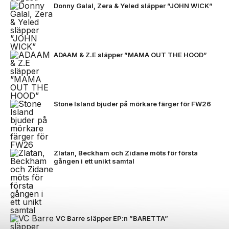
Donny Galal, Zera & Yeled släpper ”JOHN WICK”
ADAAM & Z.E släpper ”MAMA OUT THE HOOD”
Stone Island bjuder på mörkare färger för FW26
Zlatan, Beckham och Zidane möts för första
gången i ett unikt samtal
VC Barre släpper EP:n ”BARETTA”