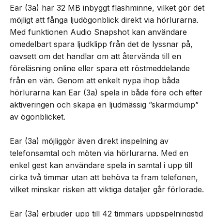
Ear (3a) har 32 MB inbyggt flashminne, vilket gör det
möjligt att fånga ljudögonblick direkt via hörlurarna.
Med funktionen Audio Snapshot kan användare
omedelbart spara ljudklipp från det de lyssnar på,
oavsett om det handlar om att återvända till en
föreläsning online eller spara ett röstmeddelande
från en vän. Genom att enkelt nypa ihop båda
hörlurarna kan Ear (3a) spela in både före och efter
aktiveringen och skapa en ljudmässig ”skärmdump”
av ögonblicket.
Ear (3a) möjliggör även direkt inspelning av
telefonsamtal och möten via hörlurarna. Med en
enkel gest kan användare spela in samtal i upp till
cirka två timmar utan att behöva ta fram telefonen,
vilket minskar risken att viktiga detaljer går förlorade.
Ear (3a) erbjuder upp till 42 timmars uppspelningstid