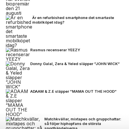
Är en refurbished smartphone det smartaste
mobilköpet idag?
Rasmus recenserar YEEZY
Donny Galal, Zera & Yeled släpper ”JOHN WICK”
ADAAM & Z.E släpper ”MAMA OUT THE HOOD”
Matchkvällar, mixtapes och gruppchattar:
så följer hiphopfans de största
sporthändelserna