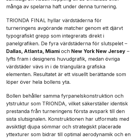
många av spelarna haft under denna turnering.
TRIONDA FINAL hyllar värdstäderna för
turneringens avgörande matcher genom ett djärvt
typografiskt grepp som integrerats direkt i
panelgrafiken. De fyra värdstäderna för slutspelet –
Dallas, Atlanta, Miami
och
New York New Jersey
–
lyfts fram i designens huvudgrafik, medan övriga
värdstäder vävs in i de triangulära grafiska
elementen. Resultatet är ett visuellt berättande som
löper över hela bollens yta.
Bollen behåller samma fyrpanelskonstruktion och
ytstruktur som TRIONDA, vilket säkerställer identisk
prestanda från turneringens första avspark till den
sista slutsignalen. Konstruktionen har utformats med
avsiktligt djupa sömmar och strategiskt placerade
yttexturer som bidrar till optimal aerodynamik och en