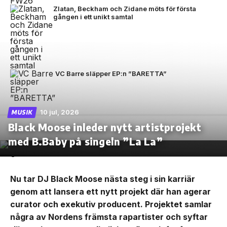
Zlatan, Beckham och Zidane möts för första
gången i ett unikt samtal
VC Barre släpper EP:n ”BARETTA”
10 jul, 2026
MUSIK
Black Moose inleder nytt artistprojekt
med B.Baby på singeln ”La La”
Nu tar DJ Black Moose nästa steg i sin karriär
genom att lansera ett nytt projekt där han agerar
curator och exekutiv producent. Projektet samlar
några av Nordens främsta rapartister och syftar