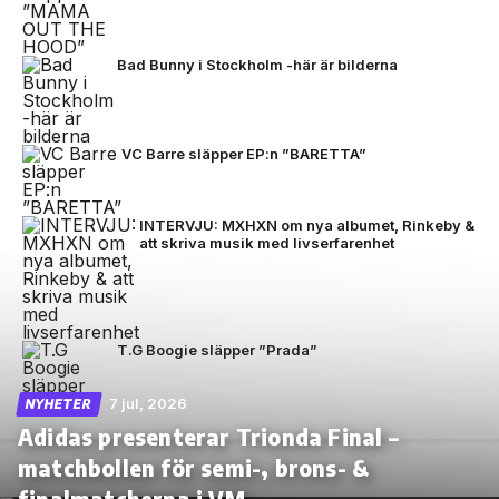
Bad Bunny i Stockholm -här är bilderna
VC Barre släpper EP:n ”BARETTA”
INTERVJU: MXHXN om nya albumet, Rinkeby &
att skriva musik med livserfarenhet
T.G Boogie släpper ”Prada”
7 jul, 2026
NYHETER
Adidas presenterar Trionda Final –
matchbollen för semi-, brons- &
finalmatcherna i VM