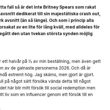
a fall så är det inte Britney Spears som rakat
k avsnitt dedikerat till sin majestätiska crash out,
rk avsnitt (än så länge). Och som i princip alla
sakat av en lite för lång kväll, med alldeles för
egått den utan tvekan största synden möjlig
er ett halvår på ½ av min beställning, men även gett
 en av de galnaste personerna 2026. Och då är
ndå extremt hög. Jag skäms, men gjort är gjort.
l på något sätt försöka vända detta till något
det här blir mitt försök till social redemption men
itt liv som en influencer genom ett försök till en