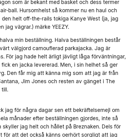
ch någon som är bekant med basket och dess termer
k air-ball. Hursomhelst så kommer nu en haul och
 den helt off-the-rails tokiga Kanye West (ja, jag
en jag vägrar.) märke YEEZY.
 halva min beställning. Halva beställningen består
svärt välgjord camouflerad parkajacka. Jag är
. För jag hade helt ärligt jävligt låga förväntningar,
 fick en jacka levererad. Men, i sin helhet så ger
yg. Den får mig att känna mig som att jag är från
antana, Jim Jones och resten av gänget i The
ill.
ck jag för några dagar sen ett bekräftelsemejl om
 hela månader efter beställningen gjordes, inte så
skyller jag helt och hållet på Breznaken. Dels för
lt för att det också känns oerhört sorgligt att jag