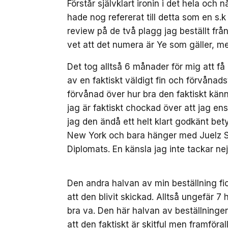
Förstår självklart ironin i det hela o
hade nog refererat till detta som en s.
review på de två plagg jag beställt från
vet att det numera är Ye som gäller, m
Det tog alltså 6 månader för mig att få
av en faktiskt väldigt fin och förvånad
förvånad över hur bra den faktiskt känns
jag är faktiskt chockad över att jag ens
jag den ändå ett helt klart godkänt bet
New York och bara hänger med Juelz S
Diplomats. En känsla jag inte tackar nej t
Den andra halvan av min beställning fi
att den blivit skickad. Alltså ungefär 7
bra va. Den här halvan av beställningen 
att den faktiskt är skitful men framföral