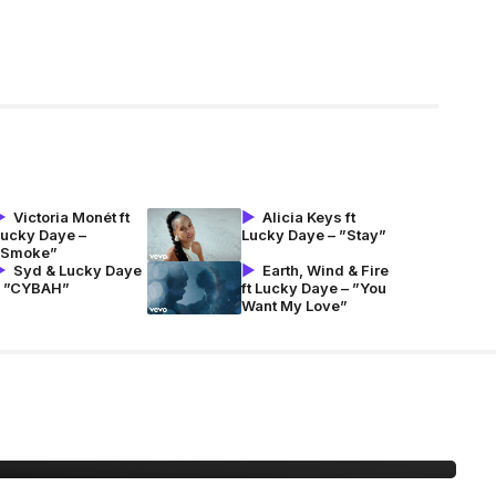
Victoria Monét ft
Alicia Keys ft
Lucky Daye –
Lucky Daye – ”Stay”
”Smoke”
Syd & Lucky Daye
Earth, Wind & Fire
– ”CYBAH”
ft Lucky Daye – ”You
Want My Love”
EEZY