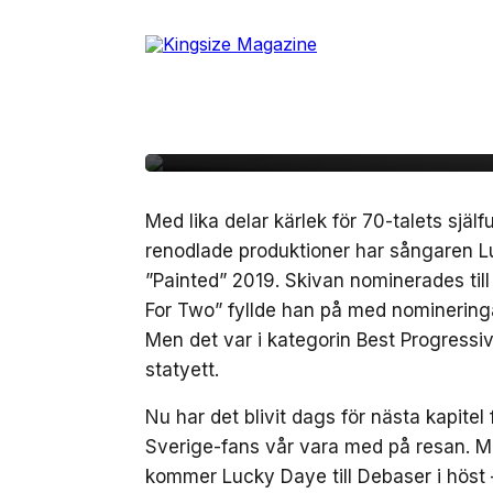
Skip
to
30 maj, 2022
LIVE
the
R&B-artisten Lucky D
content
Sverige
Med lika delar kärlek för 70-talets själ
renodlade produktioner har sångaren L
”Painted” 2019. Skivan nominerades til
For Two” fyllde han på med nomineringa
Men det var i kategorin Best Progres
statyett.
Nu har det blivit dags för nästa kapitel
Sverige-fans vår vara med på resan. M
kommer Lucky Daye till Debaser i hös