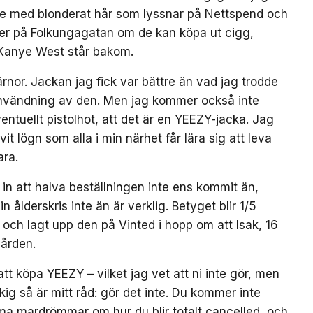
lle med blonderat hår som lyssnar på Nettspend och
er på Folkungagatan om de kan köpa ut cigg,
 Kanye West står bakom.
järnor. Jackan jag fick var bättre än vad jag trodde
å användning av den. Men jag kommer också inte
entuellt pistolhot, att det är en YEEZY-jacka. Jag
vit lögn som alla i min närhet får lära sig att leva
ara.
 in att halva beställningen inte ens kommit än,
n ålderskris inte än är verklig. Betyget blir 1/5
 och lagt upp den på Vinted i hopp om att Isak, 16
gården.
t köpa YEEZY – vilket jag vet att ni inte gör, men
kig så är mitt råd: gör det inte. Du kommer inte
a mardrömmar om hur du blir totalt cancelled, och