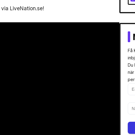
 via LiveNation.se!
Få 
inb
Du 
när
per