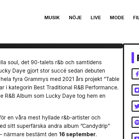
MUSIK
NÖJE
LIVE
MODE
FI
aye kommer till
fulla soul, det 90-talets r&b och samtidens
ucky Daye gjort stor succé sedan debuten
l hela fyra Grammys med 2021 års projekt ”Table
r i kategorin Best Traditional R&B Performance.
sive R&B Album som Lucky Daye tog hem en
 för en våra mest hyllade r&b-artister och
ed sitt superfärska andra album ”Candydrip”
t – närmare bestämt den
16 september
.