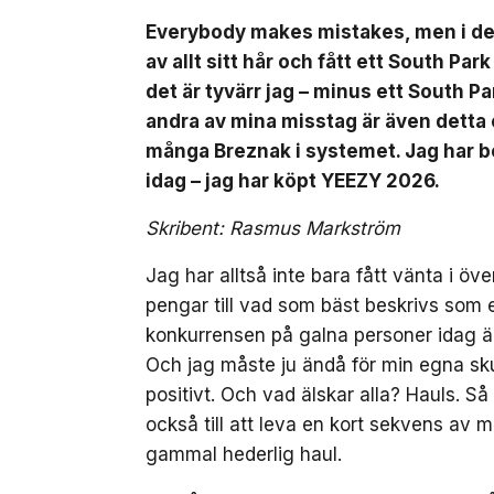
Everybody makes mistakes, men i dett
av allt sitt hår och fått ett South Par
det är tyvärr jag – minus ett South Pa
andra av mina misstag är även detta or
många Breznak i systemet. Jag har b
idag – jag har köpt YEEZY 2026.
Skribent: Rasmus Markström
Jag har alltså inte bara fått vänta i öv
pengar till vad som bäst beskrivs som
konkurrensen på galna personer idag ä
Och jag måste ju ändå för min egna skul
positivt. Och vad älskar alla? Hauls. Så 
också till att leva en kort sekvens av m
gammal hederlig haul.