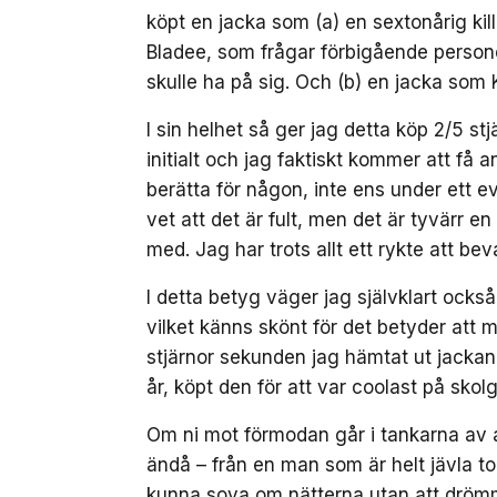
köpt en jacka som (a) en sextonårig ki
Bladee, som frågar förbigående person
skulle ha på sig. Och (b) en jacka som
I sin helhet så ger jag detta köp 2/5 st
initialt och jag faktiskt kommer att f
berätta för någon, inte ens under ett ev
vet att det är fult, men det är tyvärr en 
med. Jag har trots allt ett rykte att bev
I detta betyg väger jag självklart också
vilket känns skönt för det betyder att mi
stjärnor sekunden jag hämtat ut jackan
år, köpt den för att var coolast på skol
Om ni mot förmodan går i tankarna av at
ändå – från en man som är helt jävla to
kunna sova om nätterna utan att drömm