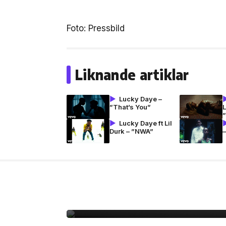
Foto: Pressbild
Liknande artiklar
Lucky Daye –
”That’s You”
Lucky Daye ft Lil
Durk – ”NWA”
27 jul, 2026
MODE
Rasmus recenserar Y