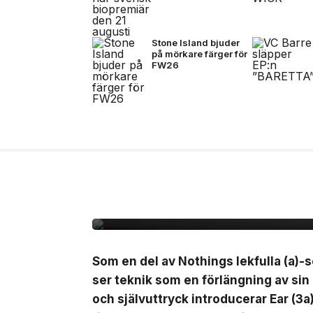
Stone Island bjuder
på mörkare färger för
FW26
7 jul, 2026
NYHETER
Nothing lanserar Ear 
Som en del av Nothings lekfulla (a)-s
ser teknik som en förlängning av sin
och självuttryck introducerar Ear (3a