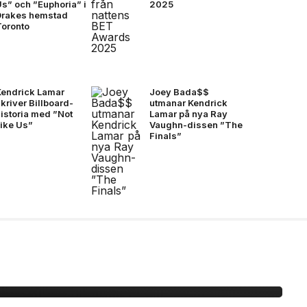
s” och ”Euphoria” i
2025
Drakes hemstad
Toronto
Kendrick Lamar
Joey Bada$$
kriver Billboard-
utmanar Kendrick
istoria med ”Not
Lamar på nya Ray
Like Us”
Vaughn-dissen ”The
Finals”
idane möts för första
mtal