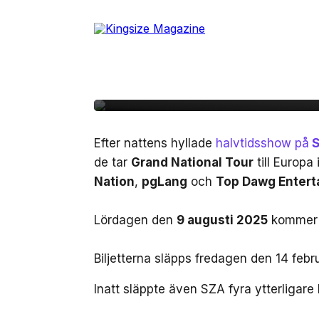
Skip
to
the
content
10 februari, 2025
LIVE
Kendrick Lamar och SZ
Efter nattens hyllade
halvtidsshow på
S
de tar
Grand National Tour
till Europa
Nation
,
pgLang
och
Top Dawg Entert
Lördagen den
9 augusti 2025
kommer K
Biljetterna släpps fredagen den 14 febr
Inatt släppte även SZA fyra ytterligare 