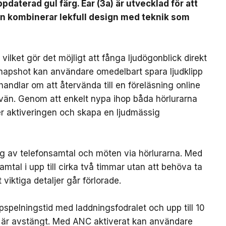
pdaterad gul färg. Ear (3a) är utvecklad för att
en kombinerar lekfull design med teknik som
ilket gör det möjligt att fånga ljudögonblick direkt
Snapshot kan användare omedelbart spara ljudklipp
handlar om att återvända till en föreläsning online
 vän. Genom att enkelt nypa ihop båda hörlurarna
ter aktiveringen och skapa en ljudmässig
ing av telefonsamtal och möten via hörlurarna. Med
mtal i upp till cirka två timmar utan att behöva ta
 viktiga detaljer går förlorade.
ppspelningstid med laddningsfodralet och upp till 10
 är avstängt. Med ANC aktiverat kan användare