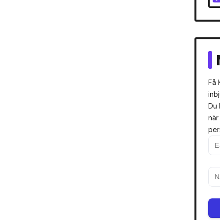
Få 
inb
Du 
när
per