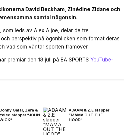
lsikonerna David Beckham, Zinédine Zidane och
a gemensamma samtal någonsin.
 som leds av Alex Aljoe, delar de tre
r och perspektiv på ögonblicken som format deras
 och vad som väntar sporten framöver.
har premiär den 18 juli på EA SPORTS
YouTube-
Donny Galal, Zera &
ADAAM & Z.E släpper
Yeled släpper ”JOHN
”MAMA OUT THE
WICK”
HOOD”