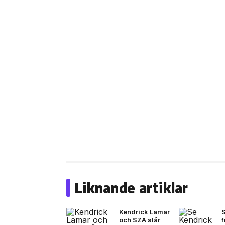
Liknande artiklar
Kendrick Lamar
och SZA slår
f