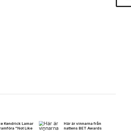
Se Kendrick Lamar
Här är vinnarna från
ramföra ”Not Like
nattens BET Awards