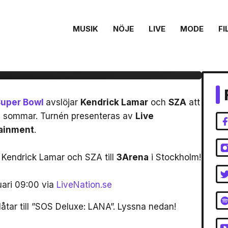
MUSIK
NÖJE
LIVE
MODE
FI
A till Sverige!
uper Bowl
avslöjar
Kendrick Lamar
och
SZA
att
 i sommar. Turnén presenteras av
Live
ainment
.
endrick Lamar och SZA till
3Arena
i Stockholm!
uari 09:00 via
LiveNation.se
låtar till ”SOS Deluxe: LANA”. Lyssna nedan!