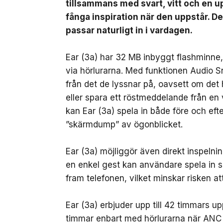
tillsammans med svart, vitt och en up
fånga inspiration när den uppstår. D
passar naturligt in i vardagen.
Ear (3a) har 32 MB inbyggt flashminne, v
via hörlurarna. Med funktionen Audio 
från det de lyssnar på, oavsett om det 
eller spara ett röstmeddelande från en
kan Ear (3a) spela in både före och ef
”skärmdump” av ögonblicket.
Ear (3a) möjliggör även direkt inspeln
en enkel gest kan användare spela in sa
fram telefonen, vilket minskar risken att
Ear (3a) erbjuder upp till 42 timmars u
timmar enbart med hörlurarna när ANC