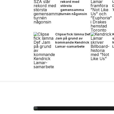
rekord med
U
största
gemensamma
turnén någonsin
Clipse fick lämna Def
Jam på grund av
s
kommande Kendrick
h
Lamar-samarbete
14 jul, 2026
NYHETER
Zlatan, Beckham och Z
gången i ett unikt sa