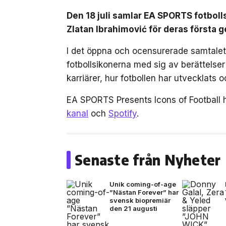
Den 18 juli samlar EA SPORTS fotbol
Zlatan Ibrahimović för deras först
I det öppna och ocensurerade samtalet,
fotbollsikonerna med sig av berättelse
karriärer, hur fotbollen har utvecklats
EA SPORTS Presents Icons of Football 
kanal
och
Spotify
.
Senaste från Nyheter
Unik coming-of-age
”Nästan Forever” har
svensk biopremiär
den 21 augusti