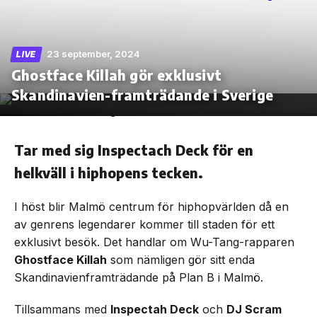
23 september, 2024
LIVE
Ghostface Killah gör exklusivt
Skip
to
Skandinavien-framträdande i Sverige
the
content
Tar med sig Inspectach Deck för en
helkväll i hiphopens tecken.
I höst blir Malmö centrum för hiphopvärlden då en
av genrens legendarer kommer till staden för ett
exklusivt besök. Det handlar om Wu-Tang-rapparen
Ghostface Killah
som nämligen gör sitt enda
Skandinavienframträdande på Plan B i Malmö.
Tillsammans med
Inspectah Deck
och
DJ Scram