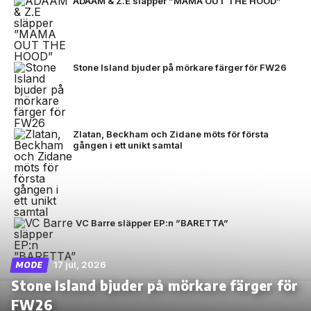
ADAAM & Z.E släpper ”MAMA OUT THE HOOD”
Stone Island bjuder på mörkare färger för FW26
Zlatan, Beckham och Zidane möts för första
gången i ett unikt samtal
VC Barre släpper EP:n ”BARETTA”
17 jul, 2026
MODE
Stone Island bjuder på mörkare färger för
FW26