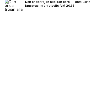
Den enda tröjan alla kan bära – Team Earth
lanseras inför fotbolls-VM 2026
NEXT UP
Stone Island bjuder på mörkare
färger för FW26
Kingsize Magazine är Skandinaviens största tidning