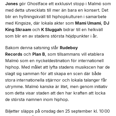
Jones
gör Ghostface ett exklusivt stopp i Malmö som
med detta utvecklats till mer än bara en konsert. Det
blir en hyllningskväll till hiphopkulturen i samarbete
med Kingsize, där lokala akter som
Mami Umami
,
DJ
King Skraam
och
K Sluggah
bidrar till en helkväll
som blir en av stadens största höjdpunkter i år.
Bakom denna satsning står
Rudeboy
Records
och
Plan B
, som tillsammans vill etablera
Malmö som en nyckeldestination för internationell
hiphop. Med målet att lyfta stadens musikscen har de
slagit sig samman för att skapa en scen där både
stora internationella stjärnor och lokala talanger får
utrymme. Malmö kanske är litet, men genom initiativ
som detta visar staden att den har kraften att locka
de största namnen inom hiphop.
Biljetter släpps på onsdag den 25 september kl. 10:00