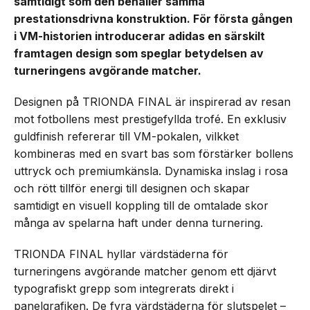
samtidigt som den behåller samma
prestationsdrivna konstruktion. För första gången
i VM-historien introducerar adidas en särskilt
framtagen design som speglar betydelsen av
turneringens avgörande matcher.
Designen på TRIONDA FINAL är inspirerad av resan
mot fotbollens mest prestigefyllda trofé. En exklusiv
guldfinish refererar till VM-pokalen, vilkket
kombineras med en svart bas som förstärker bollens
uttryck och premiumkänsla. Dynamiska inslag i rosa
och rött tillför energi till designen och skapar
samtidigt en visuell koppling till de omtalade skor
många av spelarna haft under denna turnering.
TRIONDA FINAL hyllar värdstäderna för
turneringens avgörande matcher genom ett djärvt
typografiskt grepp som integrerats direkt i
panelgrafiken. De fyra värdstäderna för slutspelet –