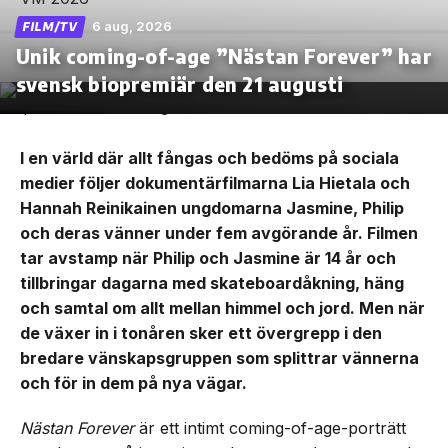
6 aug, 2026
FILM/TV
Unik coming-of-age ”Nästan Forever” har
svensk biopremiär den 21 augusti
I en värld där allt fångas och bedöms på sociala
medier följer dokumentärfilmarna Lia Hietala och
Hannah Reinikainen ungdomarna Jasmine, Philip
och deras vänner under fem avgörande år. Filmen
tar avstamp när Philip och Jasmine är 14 år och
tillbringar dagarna med skateboardåkning, häng
och samtal om allt mellan himmel och jord. Men när
de växer in i tonåren sker ett övergrepp i den
bredare vänskapsgruppen som splittrar vännerna
och för in dem på nya vägar.
Nästan Forever
är ett intimt coming-of-age-porträtt