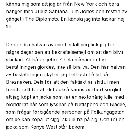
känna mig som att jag är från New York och bara
hänger med Juelz Santana, Jim Jones och resten av
gänget i The Diplomats. En känsla jag inte tackar nej
till.
Den andra halvan av min beställning fick jag för
några dagar sen ett bekräftelsemejl om att den blivit
skickad. Alltså ungefär 7 hela månader efter
beställningen gjordes, inte så bra va. Den här halvan
av beställningen skyller jag helt och hållet på
Breznaken. Dels för att den faktiskt är skitful men
framförallt för att det också känns oerhört sorgligt
att jag köpt en jacka som (a) en sextonårig kille med
blonderat hår som lyssnar på Nettspend och Bladee,
som frågar förbigående personer på Folkungagatan
om de kan köpa ut cigg, skulle ha på sig. Och (b) en
jacka som Kanye West står bakom.