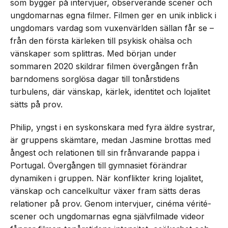
som bygger på intervjuer, observerande scener och
ungdomarnas egna filmer. Filmen ger en unik inblick i
ungdomars vardag som vuxenvärlden sällan får se –
från den första kärleken till psykisk ohälsa och
vänskaper som splittras. Med början under
sommaren 2020 skildrar filmen övergången från
barndomens sorglösa dagar till tonårstidens
turbulens, där vänskap, kärlek, identitet och lojalitet
sätts på prov.
Philip, yngst i en syskonskara med fyra äldre systrar,
är gruppens skämtare, medan Jasmine brottas med
ångest och relationen till sin frånvarande pappa i
Portugal. Övergången till gymnasiet förändrar
dynamiken i gruppen. När konflikter kring lojalitet,
vänskap och cancelkultur växer fram sätts deras
relationer på prov. Genom intervjuer, cinéma vérité-
scener och ungdomarnas egna självfilmade videor