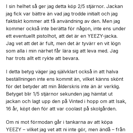
I sin helhet så ger jag detta köp 2/5 stjärnor. Jackan
jag fick var bättre än vad jag trodde initialt och jag
faktiskt kommer att få användning av den. Men jag
kommer också inte berätta för någon, inte ens under
ett eventuellt pistolhot, att det är en YEEZY-jacka.
Jag vet att det är fult, men det är tyvärr en vit lögn
som alla i min närhet får lära sig att leva med. Jag
har trots allt ett rykte att bevara.
I detta betyg väger jag självklart också in att halva
beställningen inte ens kommit än, vilket känns skönt
för det betyder att min ålderskris inte än är verklig.
Betyget blir 1/5 stjärnor sekunden jag hämtat ut
jackan och lagt upp den på Vinted i hopp om att Isak,
16 år, köpt den för att var coolast på skolgården.
Om ni mot förmodan går i tankarna av att köpa
YEEZY – vilket jag vet att ni inte gör, men ändå – från