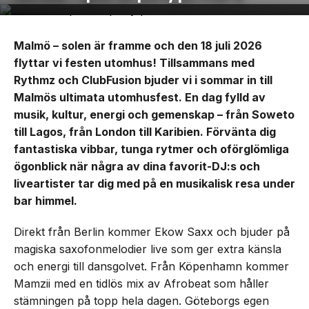
Malmö – solen är framme och den 18 juli 2026
flyttar vi festen utomhus! Tillsammans med
Rythmz och ClubFusion bjuder vi i sommar in till
Malmös ultimata utomhusfest. En dag fylld av
musik, kultur, energi och gemenskap – från Soweto
till Lagos, från London till Karibien. Förvänta dig
fantastiska vibbar, tunga rytmer och oförglömliga
ögonblick när några av dina favorit-DJ:s och
liveartister tar dig med på en musikalisk resa under
bar himmel.
Direkt från Berlin kommer Ekow Saxx och bjuder på
magiska saxofonmelodier live som ger extra känsla
och energi till dansgolvet. Från Köpenhamn kommer
Mamzii med en tidlös mix av Afrobeat som håller
stämningen på topp hela dagen. Göteborgs egen