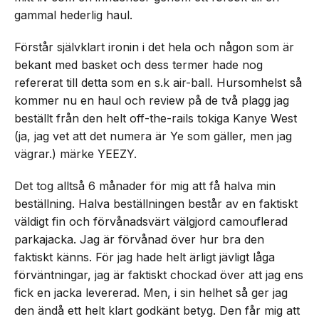
gammal hederlig haul.
Förstår självklart ironin i det hela och någon som är
bekant med basket och dess termer hade nog
refererat till detta som en s.k air-ball. Hursomhelst så
kommer nu en haul och review på de två plagg jag
beställt från den helt off-the-rails tokiga Kanye West
(ja, jag vet att det numera är Ye som gäller, men jag
vägrar.) märke YEEZY.
Det tog alltså 6 månader för mig att få halva min
beställning. Halva beställningen består av en faktiskt
väldigt fin och förvånadsvärt välgjord camouflerad
parkajacka. Jag är förvånad över hur bra den
faktiskt känns. För jag hade helt ärligt jävligt låga
förväntningar, jag är faktiskt chockad över att jag ens
fick en jacka levererad. Men, i sin helhet så ger jag
den ändå ett helt klart godkänt betyg. Den får mig att