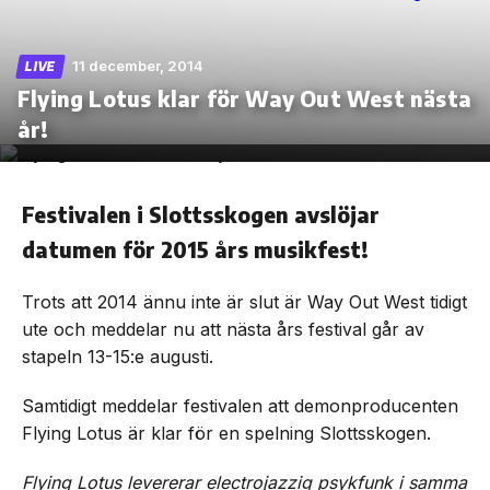
11 december, 2014
LIVE
Flying Lotus klar för Way Out West nästa
Skip
år!
to
the
content
Festivalen i Slottsskogen avslöjar
datumen för 2015 års musikfest!
Trots att 2014 ännu inte är slut är Way Out West tidigt
ute och meddelar nu att nästa års festival går av
stapeln 13-15:e augusti.
Samtidigt meddelar festivalen att demonproducenten
Flying Lotus är klar för en spelning Slottsskogen.
Flying Lotus levererar electrojazzig psykfunk i samma