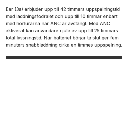
Ear (3a) erbjuder upp till 42 timmars uppspelningstid
med laddningsfodralet och upp till 10 timmar enbart
med hörlurarna när ANC är avstängt. Med ANC
aktiverat kan användare njuta av upp till 25 timmars
total lyssningstid. När batteriet börjar ta slut ger fem
minuters snabbladdning cirka en timmes uppspelning.
NEXT UP
Nothing lanserar Ear (3a)