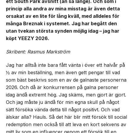
ett South Park avsnitt (än så länge). Och som i
princip alla andra av mina misstag är även detta
orsakat av en lite för lång kväll, med alldeles för
många Breznak i systemet. Jag har begått den
utan tvekan största synden möjlig idag – jag har
köpt YEEZY 2026.
Skribent: Rasmus Markström
Jag har alltså inte bara fått vänta i över ett halvår på
½ av min beställning, men även gett pengar till vad
som bäst beskrivs som en av de galnaste personerna
2026. Och då är konkurrensen på galna personer
idag ändå extremt hög. Jag skäms, men gjort är gjort.
Och jag måste ju ändå för min egna skull på något
sätt försöka vända detta till något positivt. Och vad
älskar alla? Hauls. Så det här blir mitt försök till social
redemption men också till att leva en kort sekvens av
mitt liv som en influencer genom ett försök till en