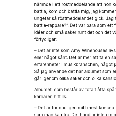
nämnde i ett röstmeddelande att hon ko
battla, kom och battla mig, jag kommer 
ungefär så röstmeddelandet gick. Jag t
battle-rappare?”. Det var bara som ett
idéer och små saker runt det och det växt
förtydligar:
– Det är inte som Amy Winehouses livshi
eller något sånt. Det är mer att ta en 
erfarenheter i musikbranschen, något ja
Så jag använde det här albumet som en m
går igenom olika saker och olika känslo
Albumet, som består av totalt åtta spår
karriären hittills.
– Det är förmodligen mitt mest konceptu
som man kan tro. Det handlar inte om 