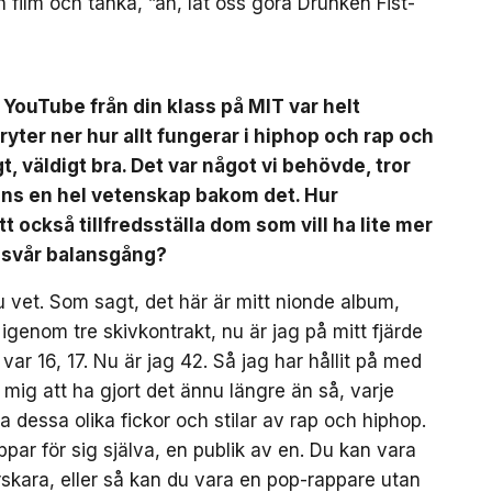
en film och tänka, ”åh, låt oss göra Drunken Fist-
 YouTube från din klass på MIT var helt
ryter ner hur allt fungerar i hiphop och rap och
t, väldigt bra. Det var något vi behövde, tror
inns en hel vetenskap bakom det. Hur
t också tillfredsställa dom som vill ha lite mer
a svår balansgång?
du vet. Som sagt, det här är mitt nionde album,
igenom tre skivkontrakt, nu är jag på mitt fjärde
var 16, 17. Nu är jag 42. Så jag har hållit på med
 mig att ha gjort det ännu längre än så, varje
la dessa olika fickor och stilar av rap och hiphop.
ar för sig själva, en publik av en. Du kan vara
skara, eller så kan du vara en pop-rappare utan