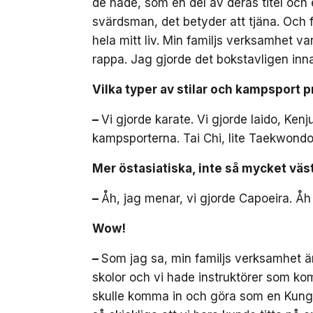
de hade, som en del av deras titel och e
svärdsman, det betyder att tjäna. Och f
hela mitt liv. Min familjs verksamhet v
rappa. Jag gjorde det bokstavligen inn
Vilka typer av stilar och kampsport p
–
Vi gjorde karate. Vi gjorde Iaido, Ke
kampsporterna. Tai Chi, lite Taekwondo, 
Mer östasiatiska, inte så mycket väs
–
Åh, jag menar, vi gjorde Capoeira. Åh 
Wow!
–
Som jag sa, min familjs verksamhet ä
skolor och vi hade instruktörer som kom
skulle komma in och göra som en Kung F