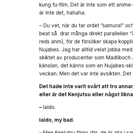
kung fu-film. Det är inte som ett anime
är inte det, hahaha.
– Du vet, när du tar ordet ”samurai” och
beat så drar många direkt parallellen 
reds anm), för de försöker skapa koppli
Nujabes. Jag har alltid velat jobba med 
skiktet av producenter som Madliboch J
känslan, det känns som en Nujabes-skiva
veckan. Men det var inte avsikten. Det 
Det hade inte varit svårt att tro ann
eller är det Kenjutsu eller något lik
–
Iaido.
Iaido, my bad.
–
Men Kenjutsu finns där, de är alla i s