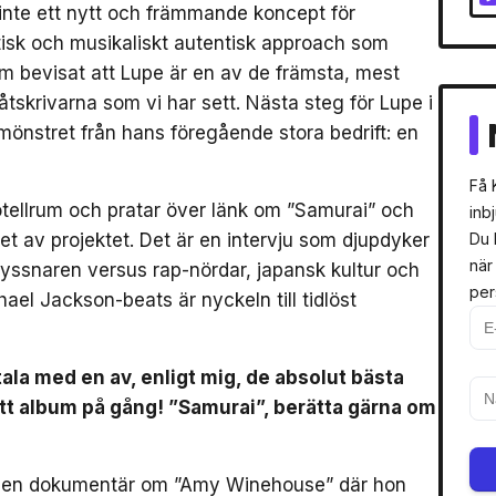
 inte ett nytt och främmande koncept för
tisk och musikaliskt autentisk approach som
om bevisat att Lupe är en av de främsta, mest
tskrivarna som vi har sett. Nästa steg för Lupe i
 mönstret från hans föregående stora bedrift: en
Få 
hotellrum och pratar över länk om ”Samurai” och
inb
 av projektet. Det är en intervju som djupdyker
Du 
när
yssnaren versus rap-nördar, japansk kultur och
per
hael Jackson-beats är nyckeln till tidlöst
 tala med en av, enligt mig, de absolut bästa
tt album på gång! ”Samurai”, berätta gärna om
såg en dokumentär om ”Amy Winehouse” där hon