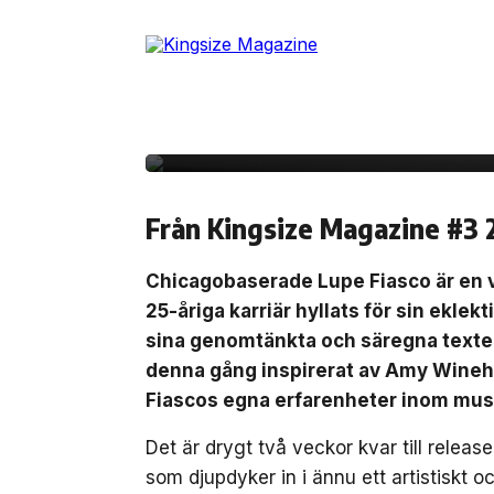
Skip
to
4 juli, 2024
INTERVJU
the
Lupe Fiasco – om jap
content
Winehouse och battle
Från Kingsize Magazine #3 
Chicagobaserade Lupe Fiasco är en v
25-åriga karriär hyllats för sin eklekti
sina genomtänkta och säregna texter
denna gång inspirerat av Amy Wineh
Fiascos egna erfarenheter inom mu
Det är drygt två veckor kvar till rele
som djupdyker in i ännu ett artistiskt o