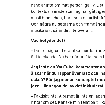
handlar inte om mitt personliga liv. De
kontextualiserade som jag har gått ig
musikbranschen, bara som en artist; f
Och några av segrarna och framgångarn
musikaliskt så är det lite överallt.
Vad betyder det?
–
Det rör sig om flera olika musikstila
är lite okända. Du har några låtar som b
Jag läste en YouTube-kommentar om 
älskar när du rappar över jazz och in
också? För jag menar, konceptet med 
jazz… är någon del av det inkluderat
–
Faktiskt inte. Albumet är inte en japa
hintar om det. Kanske min relation till