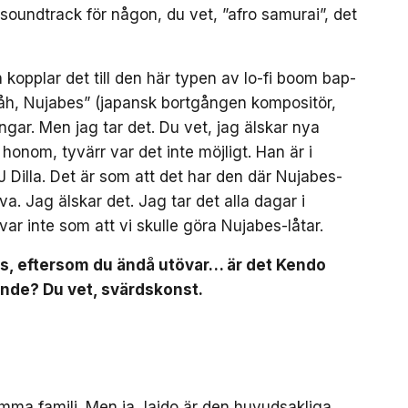
-soundtrack för någon, du vet, ”afro samurai”, det
 kopplar det till den här typen av lo-fi boom bap-
“åh, Nujabes” (japansk bortgången kompositör,
ngar. Men jag tar det. Du vet, jag älskar nya
honom, tyvärr var det inte möjligt. Han är i
 Dilla. Det är som att det har den där Nujabes-
. Jag älskar det. Jag tar det alla dagar i
var inte som att vi skulle göra Nujabes-låtar.
ars, eftersom du ändå utövar… är det Kendo
nande? Du vet, svärdskonst.
amma familj. Men ja, Iaido är den huvudsakliga.