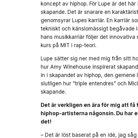
koncept av hiphop. För Lupe är det här
skapande. Det är snarare en karaktäris
genomsyrar Lupes karriär. En karriär s
tekniskt och känslomässigt begåvade lå
hans musikkarriär följer det innovativa
kurs på MIT i rap-teori.
Lupe sätter sig ner med mig från sitt 
hur Amy Winehouse inspirerat skapandet
in i skapandet av hiphop, den gemene l
slutligen hur ”triple entendres” och Mic
skapande.
Det är verkligen en ära för mig att få
hiphop-artisterna någonsin. Du har e
det!
– Det är löst baserat på en idé, jag 