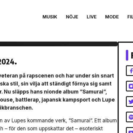
MUSIK
NÖJE
LIVE
MODE
FI
ansk kampsport, Amy
-rap
2024.
eteran på rapscenen och har under sin snart
ska stil, sin vilja att ständigt förnya sig samt
. Nu släpps hans nionde album ”Samurai”,
ouse, battlerap, japansk kampsport och Lupe
sikbranschen.
asen av Lupes kommande verk, ”Samurai”. Ett album
ch – för den som uppskattar det – esoteriskt