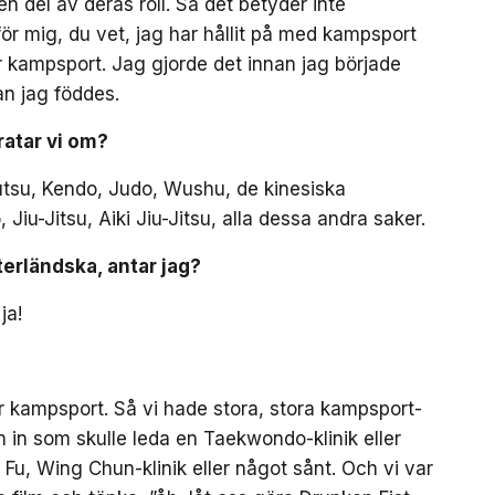
n del av deras roll. Så det betyder inte
ör mig, du vet, jag har hållit på med kampsport
ar kampsport. Jag gjorde det innan jag började
an jag föddes.
ratar vi om?
njutsu, Kendo, Judo, Wushu, de kinesiska
Jiu-Jitsu, Aiki Jiu-Jitsu, alla dessa andra saker.
terländska, antar jag?
ja!
r kampsport. Så vi hade stora, stora kampsport-
 in som skulle leda en Taekwondo-klinik eller
u, Wing Chun-klinik eller något sånt. Och vi var