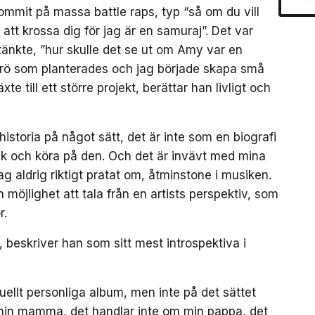
mmit på massa battle raps, typ “så om du vill
att krossa dig för jag är en samuraj”. Det var
änkte, ”hur skulle det se ut om Amy var en
 frö som planterades och jag började skapa små
e till ett större projekt, berättar han livligt och
storia på något sätt, det är inte som en biografi
sak och köra på den. Och det är invävt med mina
g aldrig riktigt pratat om, åtminstone i musiken.
öjlighet att tala från en artists perspektiv, som
r.
, beskriver han som sitt mest introspektiva i
ellt personliga album, men inte på det sättet
min mamma, det handlar inte om min pappa, det