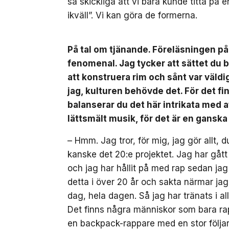
så skickliga att vi bara kunde titta på 
ikväll”. Vi kan göra de formerna.
På tal om tjänande. Föreläsningen på
fenomenal. Jag tycker att sättet du b
att konstruera rim och sånt var väldig
jag, kulturen behövde det. För det f
balanserar du det här intrikata med at
lättsmält musik, för det är en gansk
– Hmm. Jag tror, för mig, jag gör allt, 
kanske det 20:e projektet. Jag har gått 
och jag har hållit på med rap sedan jag 
detta i över 20 år och sakta närmar jag
dag, hela dagen. Så jag har tränats i al
Det finns några människor som bara rapp
en backpack-rappare med en stor följar