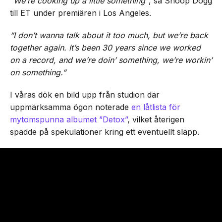
“We’re cooking up a little something”
, sa Snoop Dogg
till ET under premiären i Los Angeles.
“I don’t wanna talk about it too much, but we’re back
together again. It’s been 30 years since we worked
on a record, and we’re doin’ something, we’re workin’
on something.”
I våras dök en bild upp från studion där
uppmärksamma ögon noterade
en låtlista för
mytomspunna albumet ”Detox”
, vilket återigen
spädde på spekulationer kring ett eventuellt släpp.