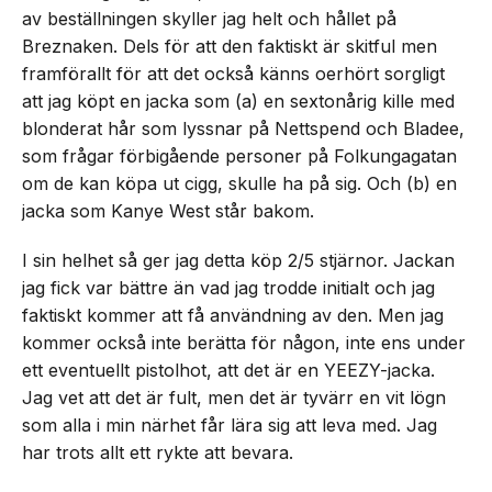
av beställningen skyller jag helt och hållet på
Breznaken. Dels för att den faktiskt är skitful men
framförallt för att det också känns oerhört sorgligt
att jag köpt en jacka som (a) en sextonårig kille med
blonderat hår som lyssnar på Nettspend och Bladee,
som frågar förbigående personer på Folkungagatan
om de kan köpa ut cigg, skulle ha på sig. Och (b) en
jacka som Kanye West står bakom.
I sin helhet så ger jag detta köp 2/5 stjärnor. Jackan
jag fick var bättre än vad jag trodde initialt och jag
faktiskt kommer att få användning av den. Men jag
kommer också inte berätta för någon, inte ens under
ett eventuellt pistolhot, att det är en YEEZY-jacka.
Jag vet att det är fult, men det är tyvärr en vit lögn
som alla i min närhet får lära sig att leva med. Jag
har trots allt ett rykte att bevara.