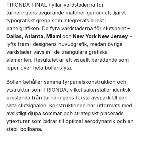
TRIONDA FINAL hyllar värdstäderna för
turneringens avgörande matcher genom ett djärvt
typografiskt grepp som integrerats direkt i
panelgrafiken. De fyra värdstäderna för slutspelet –
Dallas, Atlanta, Miami
och
New York New Jersey
–
lyfts fram i designens huvudgrafik, medan övriga
värdstäder vävs in i de triangulära grafiska
elementen. Resultatet är ett visuellt berättande som
löper över hela bollens yta.
Bollen behåller samma fyrpanelskonstruktion och
ytstruktur som TRIONDA, vilket säkerställer identisk
prestanda från turneringens första avspark till den
sista slutsignalen. Konstruktionen har utformats med
avsiktligt djupa sömmar och strategiskt placerade
yttexturer som bidrar till optimal aerodynamik och en
stabil bollbana.