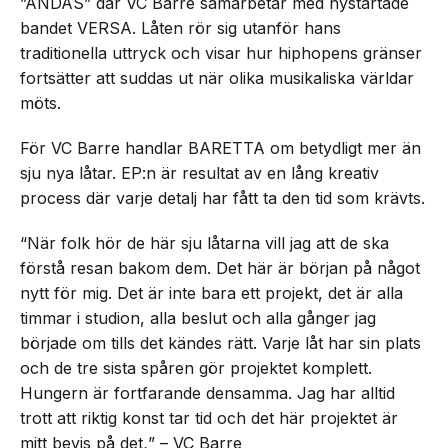
”ANDAS” där VC Barre samarbetar med nystartade
bandet VERSA. Låten rör sig utanför hans
traditionella uttryck och visar hur hiphopens gränser
fortsätter att suddas ut när olika musikaliska världar
möts.
För VC Barre handlar BARETTA om betydligt mer än
sju nya låtar. EP:n är resultat av en lång kreativ
process där varje detalj har fått ta den tid som krävts.
“När folk hör de här sju låtarna vill jag att de ska
förstå resan bakom dem. Det här är början på något
nytt för mig. Det är inte bara ett projekt, det är alla
timmar i studion, alla beslut och alla gånger jag
började om tills det kändes rätt. Varje låt har sin plats
och de tre sista spåren gör projektet komplett.
Hungern är fortfarande densamma. Jag har alltid
trott att riktig konst tar tid och det här projektet är
mitt bevis på det
.
” – VC Barre