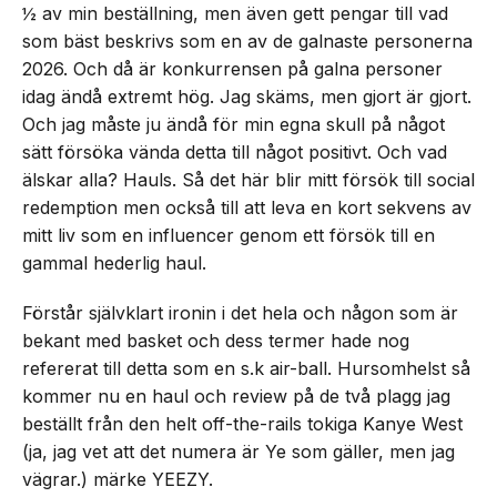
½ av min beställning, men även gett pengar till vad
som bäst beskrivs som en av de galnaste personerna
2026. Och då är konkurrensen på galna personer
idag ändå extremt hög. Jag skäms, men gjort är gjort.
Och jag måste ju ändå för min egna skull på något
sätt försöka vända detta till något positivt. Och vad
älskar alla? Hauls. Så det här blir mitt försök till social
redemption men också till att leva en kort sekvens av
mitt liv som en influencer genom ett försök till en
gammal hederlig haul.
Förstår självklart ironin i det hela och någon som är
bekant med basket och dess termer hade nog
refererat till detta som en s.k air-ball. Hursomhelst så
kommer nu en haul och review på de två plagg jag
beställt från den helt off-the-rails tokiga Kanye West
(ja, jag vet att det numera är Ye som gäller, men jag
vägrar.) märke YEEZY.