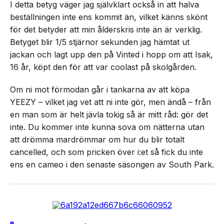
I detta betyg väger jag självklart också in att halva
beställningen inte ens kommit än, vilket känns skönt
för det betyder att min ålderskris inte än är verklig.
Betyget blir 1/5 stjärnor sekunden jag hämtat ut
jackan och lagt upp den på Vinted i hopp om att Isak,
16 år, köpt den för att var coolast på skolgården.
Om ni mot förmodan går i tankarna av att köpa
YEEZY – vilket jag vet att ni inte gör, men ändå – från
en man som är helt jävla tokig så är mitt råd: gör det
inte. Du kommer inte kunna sova om nätterna utan
att drömma mardrömmar om hur du blir totalt
cancelled, och som pricken över i:et så fick du inte
ens en cameo i den senaste säsongen av South Park.