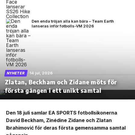
Den enda tröjan alla kan bära – Team Earth
lanseras inför fotbolls-VM 2026
14 jul, 2026
NYHETER
Zlatan, Beckham och Zidane möts för
första gången i ett unikt samtal
Den 18 juli samlar EA SPORTS fotbollsikonerna
David Beckham, Zinédine Zidane och Zlatan
Ibrahimović för deras första gemensamma samtal