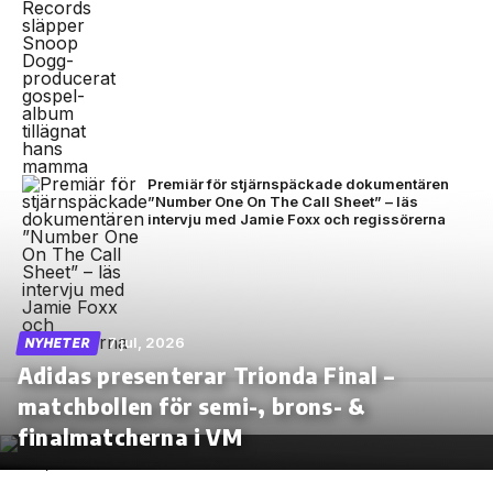
Premiär för stjärnspäckade dokumentären
”Number One On The Call Sheet” – läs
intervju med Jamie Foxx och regissörerna
7 jul, 2026
NYHETER
Adidas presenterar Trionda Final –
matchbollen för semi-, brons- &
finalmatcherna i VM