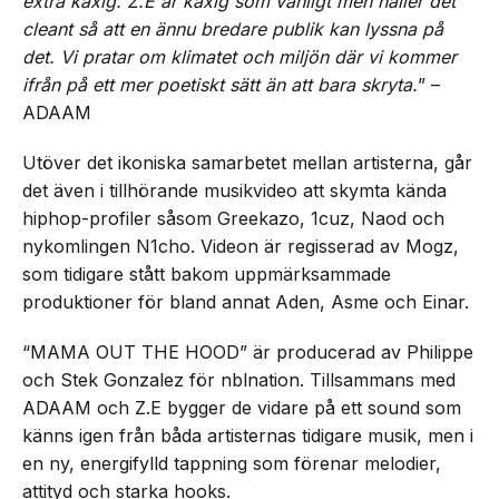
extra kaxig. Z.E är kaxig som vanligt men håller det
cleant så att en ännu bredare publik kan lyssna på
det. Vi pratar om klimatet och miljön där vi kommer
ifrån på ett mer poetiskt sätt än att bara skryta.
” –
ADAAM
Utöver det ikoniska samarbetet mellan artisterna, går
det även i tillhörande musikvideo att skymta kända
hiphop-profiler såsom Greekazo, 1cuz, Naod och
nykomlingen N1cho. Videon är regisserad av Mogz,
som tidigare stått bakom uppmärksammade
produktioner för bland annat Aden, Asme och Einar.
“MAMA OUT THE HOOD” är producerad av Philippe
och Stek Gonzalez för nblnation. Tillsammans med
ADAAM och Z.E bygger de vidare på ett sound som
känns igen från båda artisternas tidigare musik, men i
en ny, energifylld tappning som förenar melodier,
attityd och starka hooks.