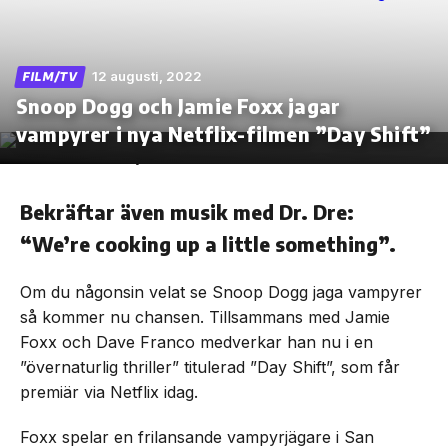
12 augusti, 2022
FILM/TV
Snoop Dogg och Jamie Foxx jagar
Skip
to
vampyrer i nya Netflix-filmen ”Day Shift”
the
content
Bekräftar även musik med Dr. Dre:
“We’re cooking up a little something”.
Om du någonsin velat se Snoop Dogg jaga vampyrer
så kommer nu chansen. Tillsammans med Jamie
Foxx och Dave Franco medverkar han nu i en
”övernaturlig thriller” titulerad ”Day Shift”, som får
premiär via Netflix idag.
Foxx spelar en frilansande vampyrjägare i San