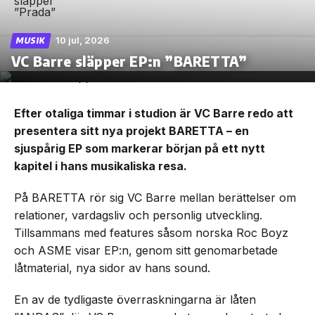
10 jul, 2026
MUSIK
VC Barre släpper EP:n ”BARETTA”
Efter otaliga timmar i studion är VC Barre redo att
presentera sitt nya projekt BARETTA – en
sjuspårig EP som markerar början på ett nytt
kapitel i hans musikaliska resa.
På BARETTA rör sig VC Barre mellan berättelser om
relationer, vardagsliv och personlig utveckling.
Tillsammans med features såsom norska Roc Boyz
och ASME visar EP:n, genom sitt genomarbetade
låtmaterial, nya sidor av hans sound.
En av de tydligaste överraskningarna är låten