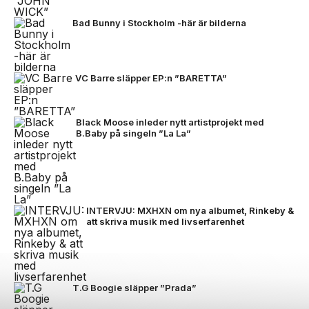
Bad Bunny i Stockholm -här är bilderna
VC Barre släpper EP:n ”BARETTA”
Black Moose inleder nytt artistprojekt med
B.Baby på singeln ”La La”
INTERVJU: MXHXN om nya albumet, Rinkeby &
att skriva musik med livserfarenhet
T.G Boogie släpper ”Prada”