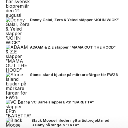
Donny Galal, Zera & Yeled släpper ”JOHN WICK”
ADAAM & Z.E släpper ”MAMA OUT THE HOOD”
Stone Island bjuder på mörkare färger för FW26
VC Barre släpper EP:n ”BARETTA”
Black Moose inleder nytt artistprojekt med
B.Baby på singeln ”La La”