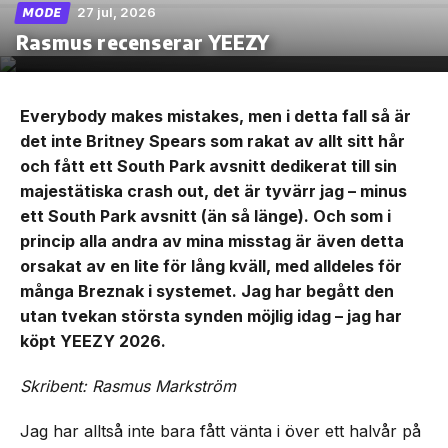
27 jul, 2026
MODE
Rasmus recenserar YEEZY
Everybody makes mistakes, men i detta fall så är
det inte Britney Spears som rakat av allt sitt hår
och fått ett South Park avsnitt dedikerat till sin
majestätiska crash out, det är tyvärr jag – minus
ett South Park avsnitt (än så länge). Och som i
princip alla andra av mina misstag är även detta
orsakat av en lite för lång kväll, med alldeles för
många Breznak i systemet. Jag har begått den
utan tvekan största synden möjlig idag – jag har
köpt YEEZY 2026.
Skribent: Rasmus Markström
Jag har alltså inte bara fått vänta i över ett halvår på