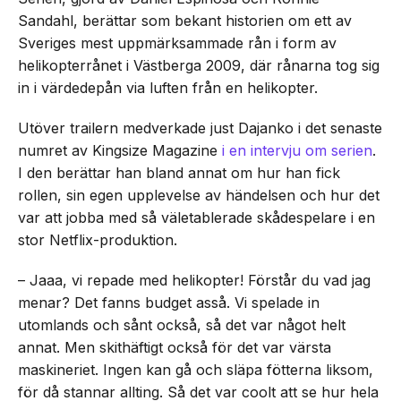
Sandahl, berättar som bekant historien om ett av
Sveriges mest uppmärksammade rån i form av
helikopterrånet i Västberga 2009, där rånarna tog sig
in i värdedepån via luften från en helikopter.
Utöver trailern medverkade just Dajanko i det senaste
numret av Kingsize Magazine
i en intervju om serien
.
I den berättar han bland annat om hur han fick
rollen, sin egen upplevelse av händelsen och hur det
var att jobba med så väletablerade skådespelare i en
stor Netflix-produktion.
– Jaaa, vi repade med helikopter! Förstår du vad jag
menar? Det fanns budget asså. Vi spelade in
utomlands och sånt också, så det var något helt
annat. Men skithäftigt också för det var värsta
maskineriet. Ingen kan gå och släpa fötterna liksom,
för då stannar allting. Så det var coolt att se hur hela