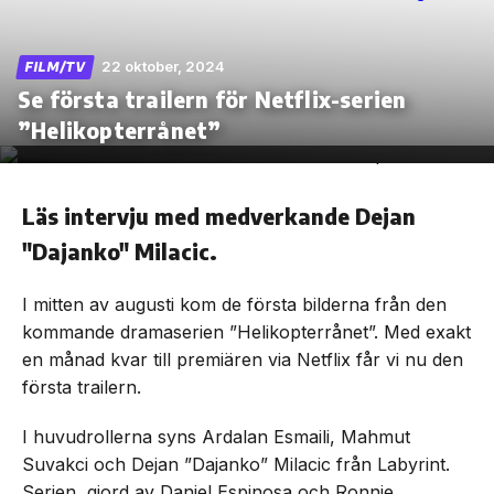
22 oktober, 2024
FILM/TV
Se första trailern för Netflix-serien
Skip
”Helikopterrånet”
to
the
content
Läs intervju med medverkande Dejan
"Dajanko" Milacic.
I mitten av augusti kom de första bilderna från den
kommande dramaserien ”Helikopterrånet”. Med exakt
en månad kvar till premiären via Netflix får vi nu den
första trailern.
I huvudrollerna syns Ardalan Esmaili, Mahmut
Suvakci och Dejan ”Dajanko” Milacic från Labyrint.
Serien, gjord av Daniel Espinosa och Ronnie