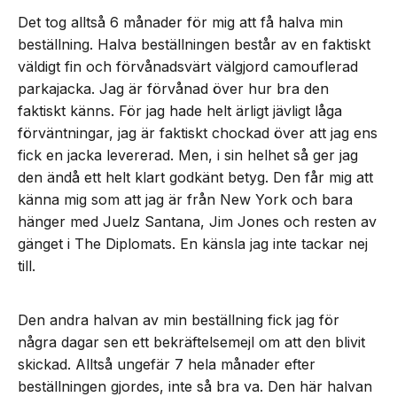
Det tog alltså 6 månader för mig att få halva min
beställning. Halva beställningen består av en faktiskt
väldigt fin och förvånadsvärt välgjord camouflerad
parkajacka. Jag är förvånad över hur bra den
faktiskt känns. För jag hade helt ärligt jävligt låga
förväntningar, jag är faktiskt chockad över att jag ens
fick en jacka levererad. Men, i sin helhet så ger jag
den ändå ett helt klart godkänt betyg. Den får mig att
känna mig som att jag är från New York och bara
hänger med Juelz Santana, Jim Jones och resten av
gänget i The Diplomats. En känsla jag inte tackar nej
till.
Den andra halvan av min beställning fick jag för
några dagar sen ett bekräftelsemejl om att den blivit
skickad. Alltså ungefär 7 hela månader efter
beställningen gjordes, inte så bra va. Den här halvan