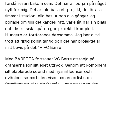
förstå resan bakom dem. Det här är början på något
nytt för mig. Det är inte bara ett projekt, det är alla
timmar i studion, alla beslut och alla gånger jag
började om tills det kändes rätt. Varje låt har sin plats
och de tre sista spåren gör projektet komplett.
Hungern är fortfarande densamma. Jag har alltid
trott att riktig konst tar tid och det här projektet är
mitt bevis på det
.
” – VC Barre
Med BARETTA fortsätter VC Barre att tänja på
gränserna för sitt eget uttryck. Genom att kombinera
sitt etablerade sound med nya influenser och
oväntade samarbeten visar han en artist som
fortsätter att röra sig framåt – utan att tappa den
drivkraft som präglat honom från start.
NEXT UP
VC Barre släpper EP:n
”BARETTA”
Lyssna på EP:n nedan: