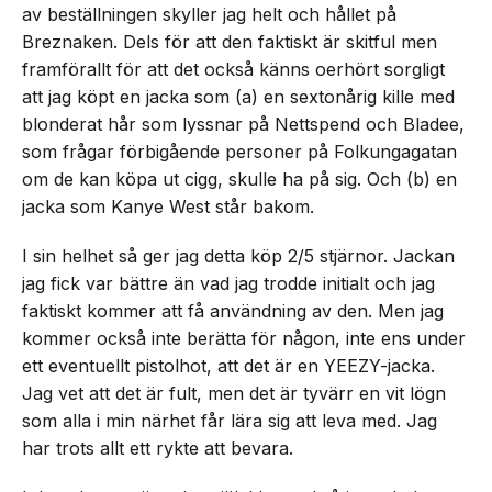
av beställningen skyller jag helt och hållet på
Breznaken. Dels för att den faktiskt är skitful men
framförallt för att det också känns oerhört sorgligt
att jag köpt en jacka som (a) en sextonårig kille med
blonderat hår som lyssnar på Nettspend och Bladee,
som frågar förbigående personer på Folkungagatan
om de kan köpa ut cigg, skulle ha på sig. Och (b) en
jacka som Kanye West står bakom.
I sin helhet så ger jag detta köp 2/5 stjärnor. Jackan
jag fick var bättre än vad jag trodde initialt och jag
faktiskt kommer att få användning av den. Men jag
kommer också inte berätta för någon, inte ens under
ett eventuellt pistolhot, att det är en YEEZY-jacka.
Jag vet att det är fult, men det är tyvärr en vit lögn
som alla i min närhet får lära sig att leva med. Jag
har trots allt ett rykte att bevara.