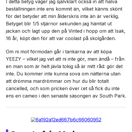
I detta betyg väger jag självklart också in att halva
beställningen inte ens kommit än, vilket känns skönt
för det betyder att min ålderskris inte än är verklig.
Betyget blir 1/5 stjärnor sekunden jag hämtat ut
jackan och lagt upp den på Vinted i hopp om att Isak,
16 år, köpt den för att var coolast på skolgården.
Om ni mot förmodan går i tankarna av att köpa
YEEZY – vilket jag vet att ni inte gör, men ändå – från
en man som är helt jävla tokig så är mitt råd: gör det
inte. Du kommer inte kunna sova om nätterna utan
att drömma mardrömmar om hur du blir totalt
cancelled, och som pricken över i:et så fick du inte
ens en cameo i den senaste säsongen av South Park.