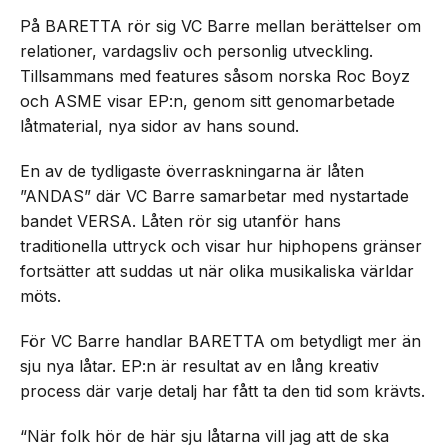
På BARETTA rör sig VC Barre mellan berättelser om
relationer, vardagsliv och personlig utveckling.
Tillsammans med features såsom norska Roc Boyz
och ASME visar EP:n, genom sitt genomarbetade
låtmaterial, nya sidor av hans sound.
En av de tydligaste överraskningarna är låten
”ANDAS” där VC Barre samarbetar med nystartade
bandet VERSA. Låten rör sig utanför hans
traditionella uttryck och visar hur hiphopens gränser
fortsätter att suddas ut när olika musikaliska världar
möts.
För VC Barre handlar BARETTA om betydligt mer än
sju nya låtar. EP:n är resultat av en lång kreativ
process där varje detalj har fått ta den tid som krävts.
“När folk hör de här sju låtarna vill jag att de ska