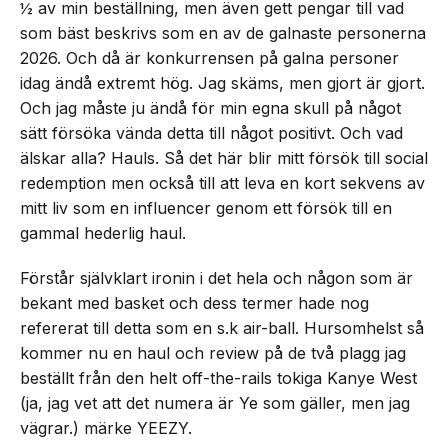
½ av min beställning, men även gett pengar till vad
som bäst beskrivs som en av de galnaste personerna
2026. Och då är konkurrensen på galna personer
idag ändå extremt hög. Jag skäms, men gjort är gjort.
Och jag måste ju ändå för min egna skull på något
sätt försöka vända detta till något positivt. Och vad
älskar alla? Hauls. Så det här blir mitt försök till social
redemption men också till att leva en kort sekvens av
mitt liv som en influencer genom ett försök till en
gammal hederlig haul.
Förstår självklart ironin i det hela och någon som är
bekant med basket och dess termer hade nog
refererat till detta som en s.k air-ball. Hursomhelst så
kommer nu en haul och review på de två plagg jag
beställt från den helt off-the-rails tokiga Kanye West
(ja, jag vet att det numera är Ye som gäller, men jag
vägrar.) märke YEEZY.