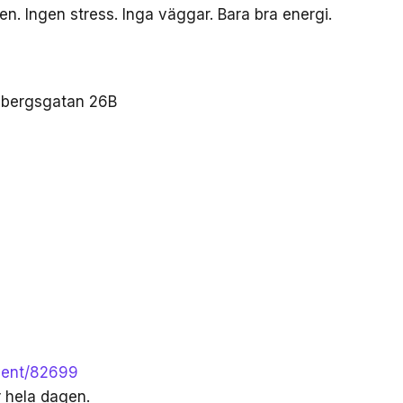
 Ingen stress. Inga väggar. Bara bra energi.
esbergsgatan 26B
event/82699
r hela dagen.