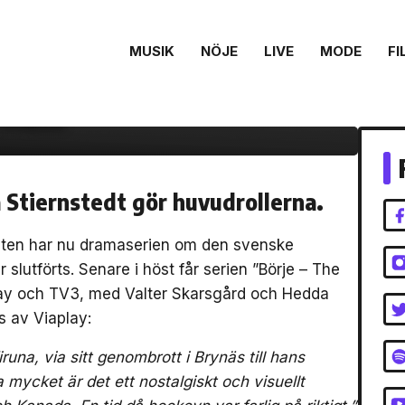
dramaserien om Börje
MUSIK
NÖJE
LIVE
MODE
FI
med regi av Amir
 Mass
 Stiernstedt gör huvudrollerna.
östen har nu dramaserien om den svenske
 slutförts. Senare i höst får serien ”Börje – The
lay och TV3, med Valter Skarsgård och Hedda
vs av Viaplay:
runa, via sitt genombrott i Brynäs till hans
a mycket är det ett nostalgiskt och visuellt