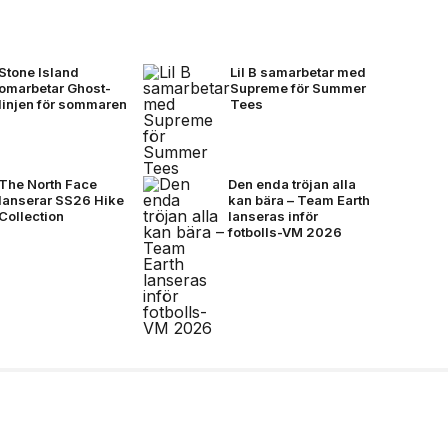
Stone Island
Lil B samarbetar med
omarbetar Ghost-
Supreme för Summer
linjen för sommaren
Tees
The North Face
Den enda tröjan alla
lanserar SS26 Hike
kan bära – Team Earth
Collection
lanseras inför
fotbolls-VM 2026
ty på Plan B