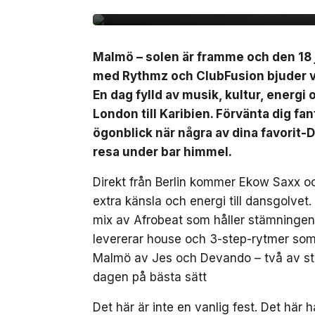
Malmö – solen är framme och den 18 j
med Rythmz och ClubFusion bjuder vi
En dag fylld av musik, kultur, energi
London till Karibien. Förvänta dig fa
ögonblick när några av dina favorit-D
resa under bar himmel.
Direkt från Berlin kommer Ekow Saxx o
extra känsla och energi till dansgolv
mix av Afrobeat som håller stämninge
levererar house och 3-step-rytmer som f
Malmö av Jes och Devando – två av s
dagen på bästa sätt
Det här är inte en vanlig fest. Det hä