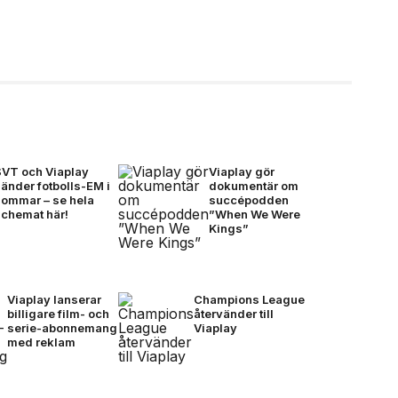
SVT och Viaplay
Viaplay gör
änder fotbolls-EM i
dokumentär om
sommar – se hela
succépodden
schemat här!
”When We Were
Kings”
Viaplay lanserar
Champions League
billigare film- och
återvänder till
serie-abonnemang
Viaplay
med reklam