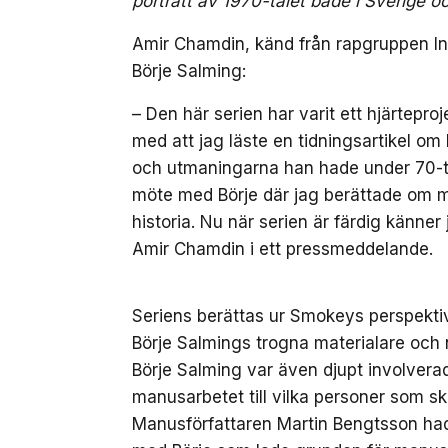
porträtt av 1970-talet både i Sverige oc
Amir Chamdin, känd från rapgruppen In
Börje Salming:
– Den här serien har varit ett hjärteproj
med att jag läste en tidningsartikel o
och utmaningarna han hade under 70-tal
möte med Börje där jag berättade om mi
historia. Nu när serien är färdig känne
Amir Chamdin i ett pressmeddelande.
Seriens berättas ur Smokeys perspekti
Börje Salmings trogna materialare och 
Börje Salming var även djupt involverad
manusarbetet till vilka personer som sk
Manusförfattaren Martin Bengtsson had