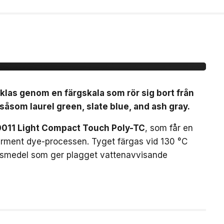
å mörkare färger för
klas genom en färgskala som rör sig bort från
åsom laurel green, slate blue, and ash gray.
011 Light Compact Touch Poly-TC
, som får en
rment dye-processen. Tyget färgas vid 130 °C
ngsmedel som ger plagget vattenavvisande