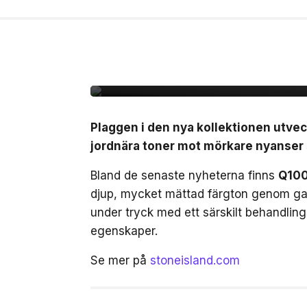
17 jul, 2026
MODE
Stone Island bjuder p
FW26
Plaggen i den nya kollektionen utvec
jordnära toner mot mörkare nyanser s
Bland de senaste nyheterna finns
Q100
djup, mycket mättad färgton genom ga
under tryck med ett särskilt behandli
egenskaper.
Se mer på
stoneisland.com