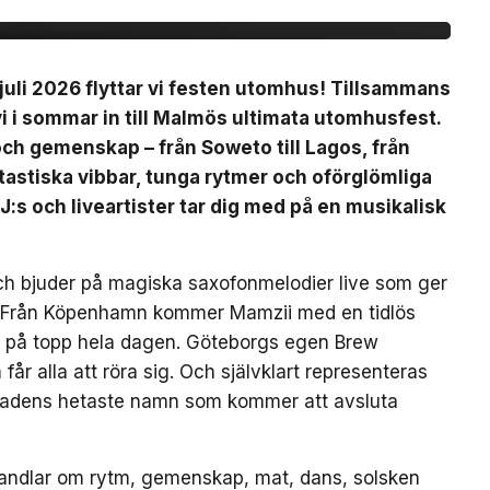
uli 2026 flyttar vi festen utomhus! Tillsammans
 i sommar in till Malmös ultimata utomhusfest.
 och gemenskap – från Soweto till Lagos, från
ntastiska vibbar, tunga rytmer och oförglömliga
J:s och liveartister tar dig med på en musikalisk
ch bjuder på magiska saxofonmelodier live som ger
et. Från Köpenhamn kommer Mamzii med en tidlös
n på topp hela dagen. Göteborgs egen Brew
år alla att röra sig. Och självklart representeras
tadens hetaste namn som kommer att avsluta
r handlar om rytm, gemenskap, mat, dans, solsken