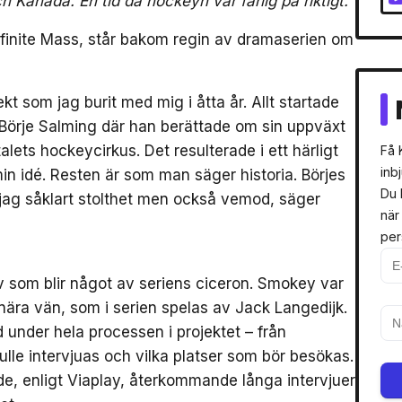
h Kanada. En tid då hockeyn var farlig på riktigt.”
finite Mass, står bakom regin av dramaserien om
ekt som jag burit med mig i åtta år. Allt startade
m Börje Salming där han berättade om sin uppväxt
ets hockeycirkus. Det resulterade i ett härligt
Få 
inb
n idé. Resten är som man säger historia. Börjes
Du 
r jag såklart stolthet men också vemod, säger
när
per
v som blir något av seriens ciceron. Smokey var
nära vän, som i serien spelas av Jack Langedijk.
 under hela processen i projektet – från
ulle intervjuas och vilka platser som bör besökas.
e, enligt Viaplay, återkommande långa intervjuer