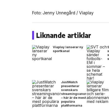
Foto: Jenny Unnegård / Viaplay
Liknande artiklar
Viaplay lanserar ny
sportkanal
s
JustWatch
presenterar
svenskars
streamingvanor
– här är de mest
populära
plattformarna