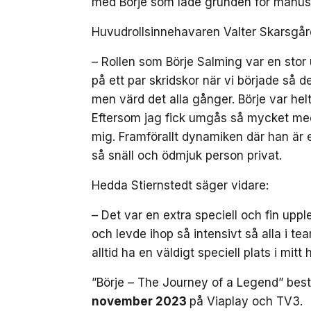
med Börje som lade grunden för manus
Huvudrollsinnehavaren Valter Skarsgård
– Rollen som Börje Salming var en stor 
på ett par skridskor när vi började så d
men värd det alla gånger. Börje var helt 
Eftersom jag fick umgås så mycket med
mig. Framförallt dynamiken där han är 
så snäll och ödmjuk person privat.
Hedda Stiernstedt säger vidare:
– Det var en extra speciell och fin upple
och levde ihop så intensivt så alla i
alltid ha en väldigt speciell plats i mitt h
”Börje – The Journey of a Legend” best
november 2023
på Viaplay och TV3.