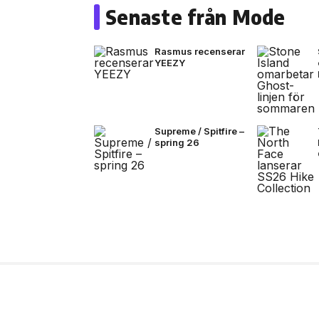
Senaste från Mode
Rasmus recenserar
YEEZY
Supreme / Spitfire –
spring 26
2 jul, 2026
LIVE
Outside – open air par