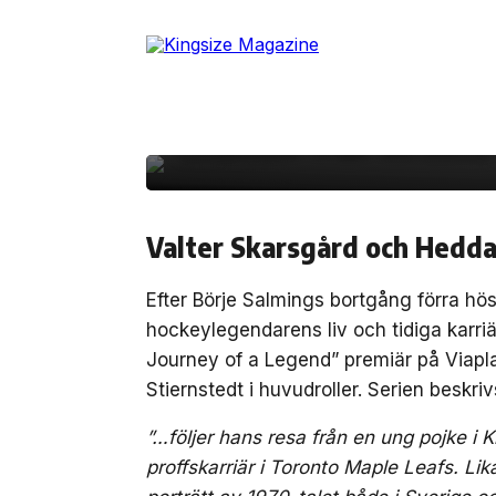
25 september, 2023
FILM/TV
Skip
to
Klart för premiär av 
the
content
Salming på Viaplay – 
Chamdin från Infinite
Valter Skarsgård och Hedda
Efter Börje Salmings bortgång förra h
hockeylegendarens liv och tidiga karriär
Journey of a Legend” premiär på Viap
Stiernstedt i huvudroller. Serien beskri
”…följer hans resa från en ung pojke i Ki
proffskarriär i Toronto Maple Leafs. Lik