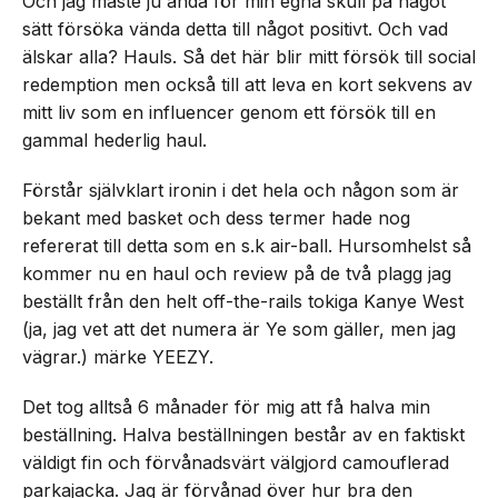
Och jag måste ju ändå för min egna skull på något
sätt försöka vända detta till något positivt. Och vad
älskar alla? Hauls. Så det här blir mitt försök till social
redemption men också till att leva en kort sekvens av
mitt liv som en influencer genom ett försök till en
gammal hederlig haul.
Förstår självklart ironin i det hela och någon som är
bekant med basket och dess termer hade nog
refererat till detta som en s.k air-ball. Hursomhelst så
kommer nu en haul och review på de två plagg jag
beställt från den helt off-the-rails tokiga Kanye West
(ja, jag vet att det numera är Ye som gäller, men jag
vägrar.) märke YEEZY.
Det tog alltså 6 månader för mig att få halva min
beställning. Halva beställningen består av en faktiskt
väldigt fin och förvånadsvärt välgjord camouflerad
parkajacka. Jag är förvånad över hur bra den