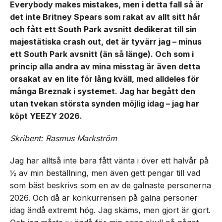
Everybody makes mistakes, men i detta fall så är
det inte Britney Spears som rakat av allt sitt hår
och fått ett South Park avsnitt dedikerat till sin
majestätiska crash out, det är tyvärr jag – minus
ett South Park avsnitt (än så länge). Och som i
princip alla andra av mina misstag är även detta
orsakat av en lite för lång kväll, med alldeles för
många Breznak i systemet. Jag har begått den
utan tvekan största synden möjlig idag – jag har
köpt YEEZY 2026.
Skribent: Rasmus Markström
Jag har alltså inte bara fått vänta i över ett halvår på
½ av min beställning, men även gett pengar till vad
som bäst beskrivs som en av de galnaste personerna
2026. Och då är konkurrensen på galna personer
idag ändå extremt hög. Jag skäms, men gjort är gjort.