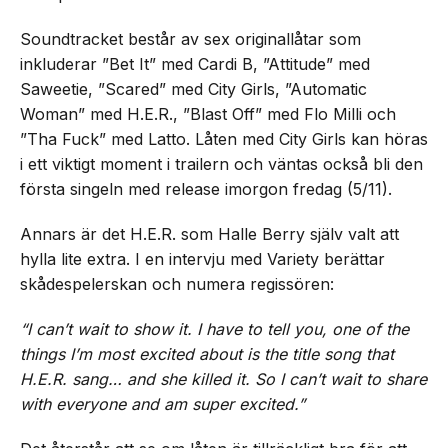
Soundtracket består av sex originallåtar som
inkluderar ”Bet It” med Cardi B, ”Attitude” med
Saweetie, ”Scared” med City Girls, ”Automatic
Woman” med H.E.R., ”Blast Off” med Flo Milli och
”Tha Fuck” med Latto. Låten med City Girls kan höras
i ett viktigt moment i trailern och väntas också bli den
första singeln med release imorgon fredag (5/11).
Annars är det H.E.R. som Halle Berry själv valt att
hylla lite extra. I en intervju med Variety berättar
skådespelerskan och numera regissören:
“I can’t wait to show it. I have to tell you, one of the
things I’m most excited about is the title song that
H.E.R. sang… and she killed it. So I can’t wait to share
with everyone and am super excited.”