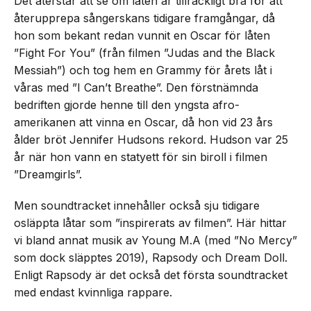
Det återstår att se om låten är tillräckligt bra för att
återupprepa sångerskans tidigare framgångar, då
hon som bekant redan vunnit en Oscar för låten
”Fight For You” (från filmen ”Judas and the Black
Messiah”) och tog hem en Grammy för årets låt i
våras med ”I Can’t Breathe”. Den förstnämnda
bedriften gjorde henne till den yngsta afro-
amerikanen att vinna en Oscar, då hon vid 23 års
ålder bröt Jennifer Hudsons rekord. Hudson var 25
år när hon vann en statyett för sin biroll i filmen
”Dreamgirls”.
Men soundtracket innehåller också sju tidigare
osläppta låtar som ”inspirerats av filmen”. Här hittar
vi bland annat musik av Young M.A (med ”No Mercy”
som dock släpptes 2019), Rapsody och Dream Doll.
Enligt Rapsody är det också det första soundtracket
med endast kvinnliga rappare.