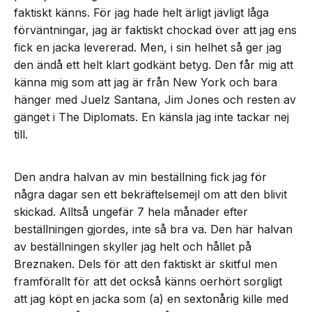
faktiskt känns. För jag hade helt ärligt jävligt låga
förväntningar, jag är faktiskt chockad över att jag ens
fick en jacka levererad. Men, i sin helhet så ger jag
den ändå ett helt klart godkänt betyg. Den får mig att
känna mig som att jag är från New York och bara
hänger med Juelz Santana, Jim Jones och resten av
gänget i The Diplomats. En känsla jag inte tackar nej
till.
Den andra halvan av min beställning fick jag för
några dagar sen ett bekräftelsemejl om att den blivit
skickad. Alltså ungefär 7 hela månader efter
beställningen gjordes, inte så bra va. Den här halvan
av beställningen skyller jag helt och hållet på
Breznaken. Dels för att den faktiskt är skitful men
framförallt för att det också känns oerhört sorgligt
att jag köpt en jacka som (a) en sextonårig kille med