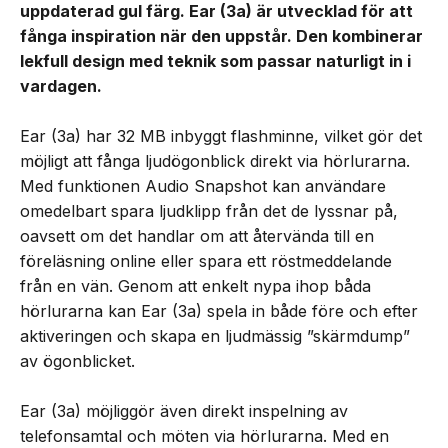
uppdaterad gul färg. Ear (3a) är utvecklad för att
fånga inspiration när den uppstår. Den kombinerar
lekfull design med teknik som passar naturligt in i
vardagen.
Ear (3a) har 32 MB inbyggt flashminne, vilket gör det
möjligt att fånga ljudögonblick direkt via hörlurarna.
Med funktionen Audio Snapshot kan användare
omedelbart spara ljudklipp från det de lyssnar på,
oavsett om det handlar om att återvända till en
föreläsning online eller spara ett röstmeddelande
från en vän. Genom att enkelt nypa ihop båda
hörlurarna kan Ear (3a) spela in både före och efter
aktiveringen och skapa en ljudmässig ”skärmdump”
av ögonblicket.
Ear (3a) möjliggör även direkt inspelning av
telefonsamtal och möten via hörlurarna. Med en