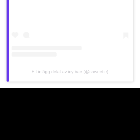
Ett inlägg delat av icy bae (@saweetie)