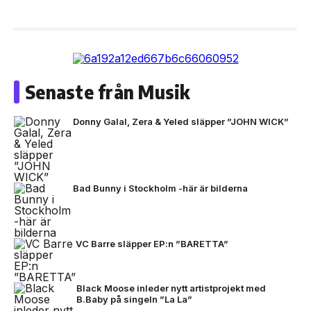
Senaste från Musik
Donny Galal, Zera & Yeled släpper ”JOHN WICK”
Bad Bunny i Stockholm -här är bilderna
VC Barre släpper EP:n ”BARETTA”
Black Moose inleder nytt artistprojekt med
B.Baby på singeln ”La La”