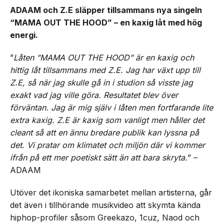
ADAAM och Z.E släpper tillsammans nya singeln
“MAMA OUT THE HOOD” – en kaxig låt med hög
energi.
”
Låten ”MAMA OUT THE HOOD” är en kaxig och
hittig låt tillsammans med Z.E. Jag har växt upp till
Z.E, så när jag skulle gå in i studion så visste jag
exakt vad jag ville göra. Resultatet blev över
förväntan. Jag är mig själv i låten men fortfarande lite
extra kaxig. Z.E är kaxig som vanligt men håller det
cleant så att en ännu bredare publik kan lyssna på
det. Vi pratar om klimatet och miljön där vi kommer
ifrån på ett mer poetiskt sätt än att bara skryta.
” –
ADAAM
Utöver det ikoniska samarbetet mellan artisterna, går
det även i tillhörande musikvideo att skymta kända
hiphop-profiler såsom Greekazo, 1cuz, Naod och