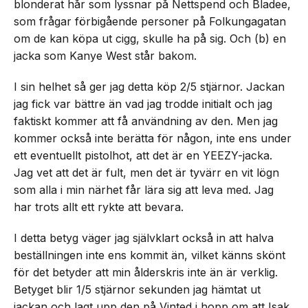
blonderat hår som lyssnar på Nettspend och Bladee,
som frågar förbigående personer på Folkungagatan
om de kan köpa ut cigg, skulle ha på sig. Och (b) en
jacka som Kanye West står bakom.
I sin helhet så ger jag detta köp 2/5 stjärnor. Jackan
jag fick var bättre än vad jag trodde initialt och jag
faktiskt kommer att få användning av den. Men jag
kommer också inte berätta för någon, inte ens under
ett eventuellt pistolhot, att det är en YEEZY-jacka.
Jag vet att det är fult, men det är tyvärr en vit lögn
som alla i min närhet får lära sig att leva med. Jag
har trots allt ett rykte att bevara.
I detta betyg väger jag självklart också in att halva
beställningen inte ens kommit än, vilket känns skönt
för det betyder att min ålderskris inte än är verklig.
Betyget blir 1/5 stjärnor sekunden jag hämtat ut
jackan och lagt upp den på Vinted i hopp om att Isak,